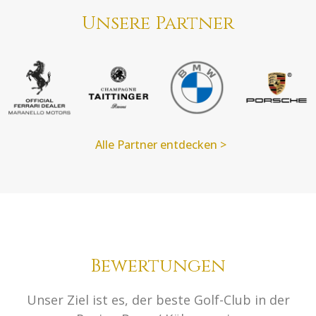
Unsere Partner
Audi
Prinzengarde Köln
Haie
Plan B
Alle Partner entdecken >
Bewertungen
Unser Ziel ist es, der beste Golf-Club in der