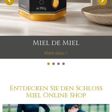
Miel de Miel
Mehr dazu >
1
2
3
4
Entdecken Sie den Schloss
Miel Online Shop