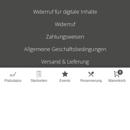
Widerruf für digitale Inhalte
Widerruf
Zahlungsweisen
Allgemeine Geschäftsbedingungen
Versand & Lieferung
0
© 2026 Golf-Club Schloss Miel GmbH
Platzstatus
Startzeiten
Events
Reservierung
Warenkorb
Impressum
Datenschutz
Sitemap