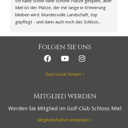
Ich habe schon viele schöne Plätze gespielt, aber 
Miel ist der Plätze, der mir lange in Erinnerung 
-
bleiben wird. Wundervolle Landschaft, top 
gepflegt - und dann auch noch das Schloss… 
Knaller! 🚀
Folgen Sie uns
Zum Social Stream >
Mitglied werden
Werden Sie Mitglied im Golf-Club Schloss Miel
Mitgliedschaften entdecken >