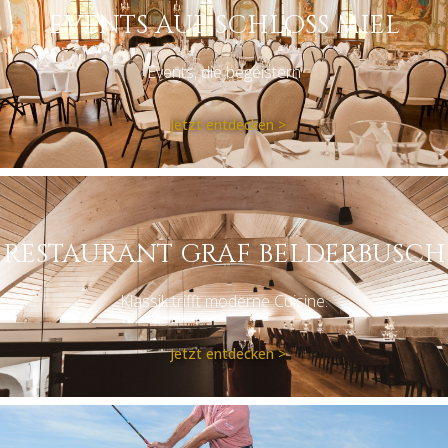
EVENTS AUF SCHLOSS MIEL
Events, die begeistern
Jetzt entdecken >
RESTAURANT GRAF BELDERBUSCH
Klassik trifft moderne Cuisine.
Jetzt entdecken >