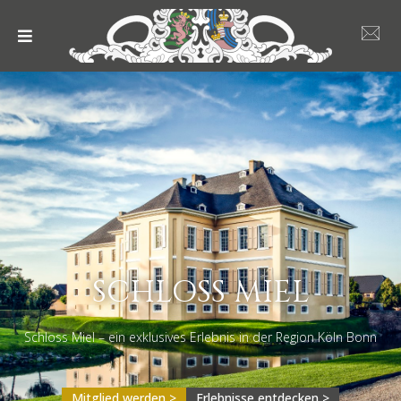
SCHLOSS MIEL
Schloss Miel – ein exklusives Erlebnis in der Region Köln Bonn
Mitglied werden >
Erlebnisse entdecken >