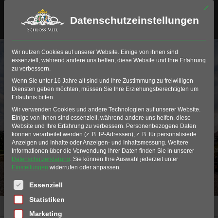
Mit di
Datenschutzeinstellungen
Wir nutzen Cookies auf unserer Website. Einige von ihnen sind
essenziell, während andere uns helfen, diese Website und Ihre Erfahrung
zu verbessern.
Wenn Sie unter 16 Jahre alt sind und Ihre Zustimmung zu freiwilligen
Diensten geben möchten, müssen Sie Ihre Erziehungsberechtigten um
Eventkalender
Erlaubnis bitten.
Wir verwenden Cookies und andere Technologien auf unserer Website.
Einige von ihnen sind essenziell, während andere uns helfen, diese
Erlebnisse entdecken >
Website und Ihre Erfahrung zu verbessern.
Personenbezogene Daten
können verarbeitet werden (z. B. IP-Adressen), z. B. für personalisierte
Anzeigen und Inhalte oder Anzeigen- und Inhaltsmessung.
Weitere
Informationen über die Verwendung Ihrer Daten finden Sie in unserer
Datenschutzerklärung
.
Sie können Ihre Auswahl jederzeit unter
Einstellungen
widerrufen oder anpassen.
Es folgt eine Liste der Service-Gruppen, für die eine Einwil
Essenziell
Statistiken
Home
Events
Events Schloss Miel
Eventkalender
Marketing