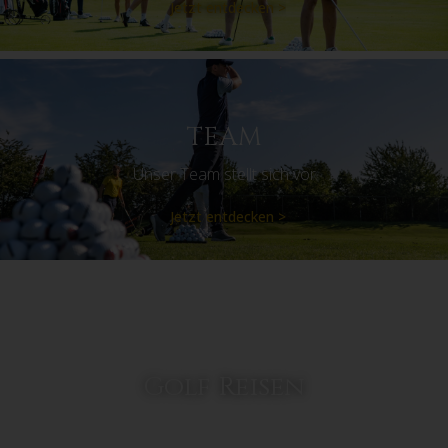
Jetzt entdecken >
TEAM
Unser Team stellt sich vor
Jetzt entdecken >
Golf Reisen
Golf & Travel – Erleben Sie das Golfspielen an den schönsten
Orten der Welt