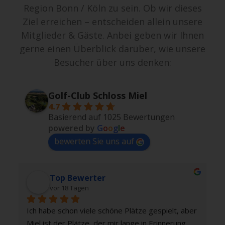
Region Bonn / Köln zu sein. Ob wir dieses
Ziel erreichen – entscheiden allein unsere
Mitglieder & Gäste. Anbei geben wir Ihnen
gerne einen Überblick darüber, wie unsere
Besucher über uns denken:
Golf-Club Schloss Miel
4.7
Basierend auf 1025 Bewertungen
powered by
G
o
o
g
l
e
bewerten Sie uns auf
Top Bewerter
vor 18 Tagen
Ich habe schon viele schöne Plätze gespielt, aber 
Miel ist der Plätze, der mir lange in Erinnerung 
-