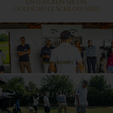
Entdecken Sie die
Golfschule Schloss Miel
GOLF AUSPROBIEREN / LERNEN
Probieren / Erlernen Sie das Golfen in unserer Golfschule
Erfahren Sie mehr >
GOLFKURSE
Entdecken Sie unsere Golfkurse