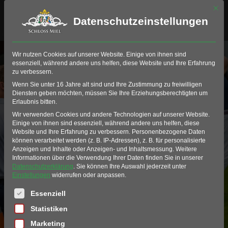
Mit di
Datenschutzeinstellungen
Wir nutzen Cookies auf unserer Website. Einige von ihnen sind
essenziell, während andere uns helfen, diese Website und Ihre Erfahrung
zu verbessern.
Wenn Sie unter 16 Jahre alt sind und Ihre Zustimmung zu freiwilligen
Diensten geben möchten, müssen Sie Ihre Erziehungsberechtigten um
Erlaubnis bitten.
Wir verwenden Cookies und andere Technologien auf unserer Website.
Einige von ihnen sind essenziell, während andere uns helfen, diese
Website und Ihre Erfahrung zu verbessern.
Personenbezogene Daten
können verarbeitet werden (z. B. IP-Adressen), z. B. für personalisierte
Anzeigen und Inhalte oder Anzeigen- und Inhaltsmessung.
Weitere
Informationen über die Verwendung Ihrer Daten finden Sie in unserer
GOLFSCHULE
Datenschutzerklärung
.
Sie können Ihre Auswahl jederzeit unter
Einstellungen
widerrufen oder anpassen.
SCHLOSS MIEL
Es folgt eine Liste der Service-Gruppen, für die eine Einwil
Essenziell
Statistiken
Marketing
Golf ausprobieren / lernen >