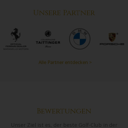
Unsere Partner
Audi
Prinzengarde Köln
Haie
Plan B
Alle Partner entdecken >
Bewertungen
Unser Ziel ist es, der beste Golf-Club in der