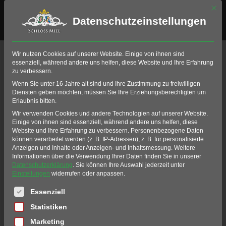
Mit di
Datenschutzeinstellungen
Wir nutzen Cookies auf unserer Website. Einige von ihnen sind
essenziell, während andere uns helfen, diese Website und Ihre Erfahrung
zu verbessern.
Wenn Sie unter 16 Jahre alt sind und Ihre Zustimmung zu freiwilligen
Diensten geben möchten, müssen Sie Ihre Erziehungsberechtigten um
Erlaubnis bitten.
Restaurant Graf
Wir verwenden Cookies und andere Technologien auf unserer Website.
Einige von ihnen sind essenziell, während andere uns helfen, diese
Belderbusch
Website und Ihre Erfahrung zu verbessern.
Personenbezogene Daten
können verarbeitet werden (z. B. IP-Adressen), z. B. für personalisierte
Anzeigen und Inhalte oder Anzeigen- und Inhaltsmessung.
Weitere
Informationen über die Verwendung Ihrer Daten finden Sie in unserer
Die Fusion aus fürstlichem Genuss & metropoler Cuisine
Datenschutzerklärung
.
Sie können Ihre Auswahl jederzeit unter
Einstellungen
widerrufen oder anpassen.
Jetzt reservieren >
Erlebnisse entdecken >
Es folgt eine Liste der Service-Gruppen, für die eine Einwil
Essenziell
Statistiken
Marketing