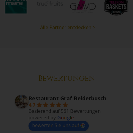
Monte Mare
True Fruits
GMVD
Telekom Baskets
Alle Partner entdecken >
Bewertungen
Restaurant Graf Belderbusch
4.7
Basierend auf 561 Bewertungen
powered by
G
o
o
g
l
e
bewerten Sie uns auf