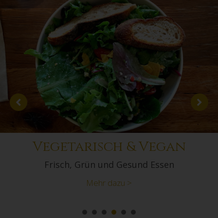
Vegetarisch & Vegan
Frisch, Grün und Gesund Essen
Mehr dazu >
1
2
3
4
5