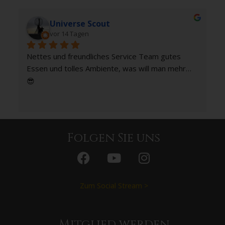
out
Peter Ostermann
vor 19 Tagen
hes Service Team gutes 
iente, was will man mehr…
Folgen Sie uns
Zum Social Stream >
Mitglied werden