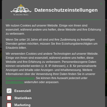
Mit di
Datenschutzeinstellungen
Wir nutzen Cookies auf unserer Website. Einige von ihnen sind
essenziell, während andere uns helfen, diese Website und Ihre Erfahrung
zu verbessern.
Wenn Sie unter 16 Jahre alt sind und Ihre Zustimmung zu freiwilligen
Diensten geben möchten, müssen Sie Ihre Erziehungsberechtigten um
Erlaubnis bitten.
Wir verwenden Cookies und andere Technologien auf unserer Website.
Geräte Vermietung
Einige von ihnen sind essenziell, während andere uns helfen, diese
Website und Ihre Erfahrung zu verbessern.
Personenbezogene Daten
können verarbeitet werden (z. B. IP-Adressen), z. B. für personalisierte
Anzeigen und Inhalte oder Anzeigen- und Inhaltsmessung.
Weitere
Informationen über die Verwendung Ihrer Daten finden Sie in unserer
Datenschutzerklärung
.
Sie können Ihre Auswahl jederzeit unter
Einstellungen
widerrufen oder anpassen.
Es folgt eine Liste der Service-Gruppen, für die eine Einwil
Essenziell
Statistiken
Home
Golf
Golf-Club Schloss Miel
Gerätevermietung
Marketing
Baufahrzeuge