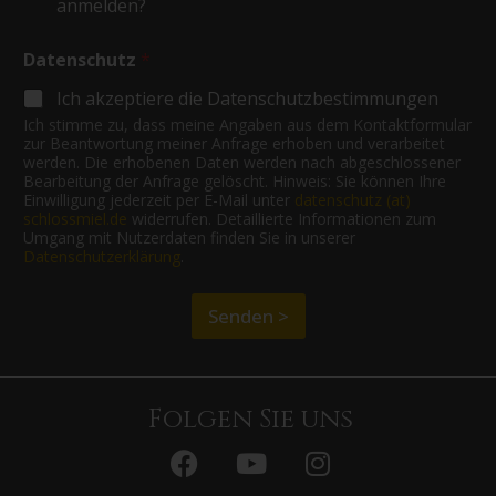
c
anmelden?
h
l
Datenschutz
*
o
s
Ich akzeptiere die Datenschutzbestimmungen
s
Ich stimme zu, dass meine Angaben aus dem Kontaktformular
M
zur Beantwortung meiner Anfrage erhoben und verarbeitet
i
werden. Die erhobenen Daten werden nach abgeschlossener
e
Bearbeitung der Anfrage gelöscht. Hinweis: Sie können Ihre
l
Einwilligung jederzeit per E-Mail unter
datenschutz (at)
N
schlossmiel.de
widerrufen. Detaillierte Informationen zum
e
Umgang mit Nutzerdaten finden Sie in unserer
w
Datenschutzerklärung
.
s
l
Senden >
e
t
t
e
r
Folgen Sie uns
A
n
m
e