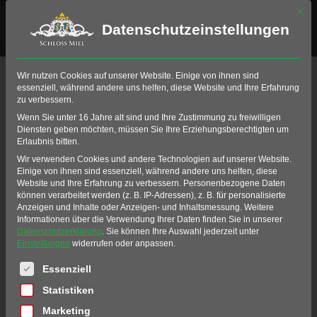
Mit di
Datenschutzeinstellungen
Geräte Vermietung
Wir nutzen Cookies auf unserer Website. Einige von ihnen sind
essenziell, während andere uns helfen, diese Website und Ihre Erfahrung
zu verbessern.
Home
Golf
Golf-Club Schloss Miel
Wenn Sie unter 16 Jahre alt sind und Ihre Zustimmung zu freiwilligen
Gerätevermietung
Kleingeräte
Diensten geben möchten, müssen Sie Ihre Erziehungsberechtigten um
Erlaubnis bitten.
Kleingeräte
Wir verwenden Cookies und andere Technologien auf unserer Website.
Einige von ihnen sind essenziell, während andere uns helfen, diese
Website und Ihre Erfahrung zu verbessern.
Personenbezogene Daten
können verarbeitet werden (z. B. IP-Adressen), z. B. für personalisierte
Hier finden Sie eine Übersicht unserer
Anzeigen und Inhalte oder Anzeigen- und Inhaltsmessung.
Weitere
Kleingeräte. Sie haben Wasser im Keller oder
Informationen über die Verwendung Ihrer Daten finden Sie in unserer
Datenschutzerklärung
.
Sie können Ihre Auswahl jederzeit unter
einen längeren Stromausfall?
Einstellungen
widerrufen oder anpassen.
Mit unseren Hilfsgeräten steht im Notfall
Es folgt eine Liste der Service-Gruppen, für die eine Einwil
Essenziell
oder auf der Baustelle die nötige
Statistiken
Unterstützung bereit.
Marketing