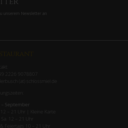
tter
zu unserem Newsletter an
>
staurant
akt:
49 2226 9078807
erbusch (at) schlossmiel.de
ungszeiten:
 – September
12 – 21 Uhr | Kleine Karte
– Sa. 12 – 21 Uhr
 & Feiertags
10 – 21 Uhr