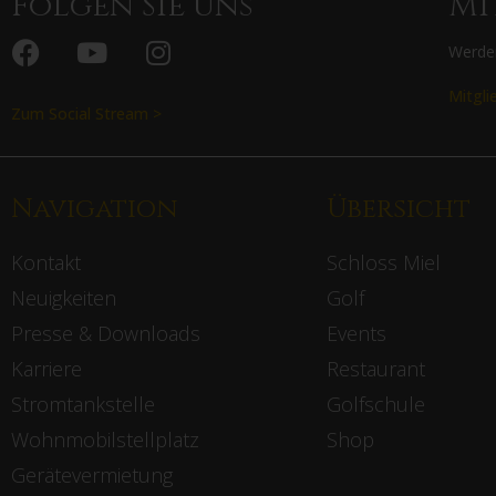
Folgen Sie uns
Mi
l
e
t
Werden
t
e
Mitgli
r
Zum Social Stream >
A
n
m
e
Navigation
Übersicht
l
d
u
Kontakt
Schloss Miel
n
g
Neuigkeiten
Golf
Presse & Downloads
Events
Karriere
Restaurant
Stromtankstelle
Golfschule
Wohnmobilstellplatz
Shop
Gerätevermietung