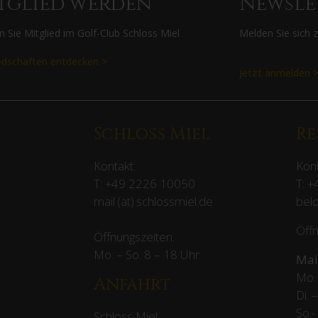
tglied werden
Newsle
 Sie Mitglied im Golf-Club Schloss Miel
Melden Sie sich 
edschaften entdecken >
Jetzt anmelden 
Schloss Miel
Re
Kontakt:
Kont
T:
+49 2226 10050
T:
+
mail (at) schlossmiel.de
beld
Öffn
Öffnungszeiten:
Mo. – So. 8 – 18 Uhr
Mai
Mo. 
Anfahrt
Di. 
So.-
Schloss Miel