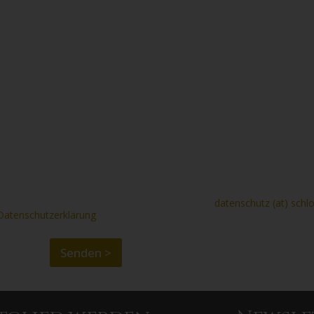
den, damit Sie sich ein noch besseres Bild unseres Clu
ne in Anspruch. )
Beantwortung meiner Anfrage erhoben und verarbeitet werden. Die
en Ihre Einwilligung jederzeit per E-Mail unter
datenschutz (at) schl
Datenschutzerklärung
.
Senden >