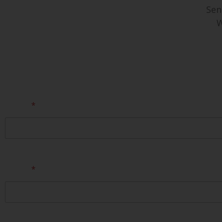
Sen
W
Persönliche Informationen
Name
*
Vorname
E-Mail
*