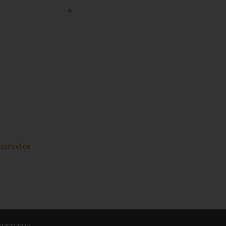
bs machen können?
*
 erhobenen Daten werden nach
ossmiel.de
widerrufen. Detaillierte