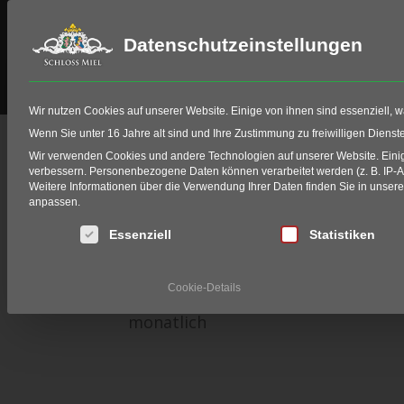
Datenschutzeinstellungen
Schloss Miel
Golf
HIO Fitting
Wir nutzen Cookies auf unserer Website. Einige von ihnen sind essenziell, 
Vollmitgliedschaft
Wenn Sie unter 16 Jahre alt sind und Ihre Zustimmung zu freiwilligen Diens
Wir verwenden Cookies und andere Technologien auf unserer Website. Einige
verbessern.
Personenbezogene Daten können verarbeitet werden (z. B. IP-Adr
Home
Golf
Golf-Club Schloss Miel
Mitglieds
Weitere Informationen über die Verwendung Ihrer Daten finden Sie in unser
anpassen.
Volles Golfvergnügen, e
Es folgt eine Liste der Service-Gruppen, für die eine Einwi
Essenziell
Statistiken
225,- €
Cookie-Details
monatlich