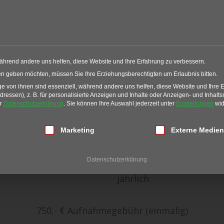
Events
Restaurant
G
während andere uns helfen, diese Website und Ihre Erfahrung zu verbessern.
ten geben möchten, müssen Sie Ihre Erziehungsberechtigten um Erlaubnis bitten.
 von ihnen sind essenziell, während andere uns helfen, diese Website und Ihre 
essen), z. B. für personalisierte Anzeigen und Inhalte oder Anzeigen- und Inhalt
chaften
Vollmitgliedschaft
er
Datenschutzerklärung
.
Sie können Ihre Auswahl jederzeit unter
Einstellungen
wid
in Preis
lligung erteilt werden kann. Die erste Service-Gruppe ist essen
Marketing
Externe Medien
2.700,- €
Datenschutzerklärung
jährlich
750,- € Aufnahmegebühr (einmalig)