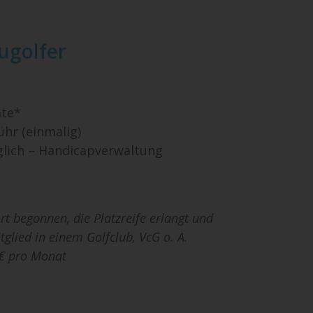
ugolfer
ate*
ühr (einmalig)
glich – Handicapverwaltung
t begonnen, die Platzreife erlangt und
glied in einem Golfclub, VcG o. Ä.
 € pro Monat