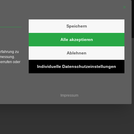
Mit die
Speichern
olfschule
Shop
Kontakt
Alle akzeptieren
Erfahrung zu
Ablehnen
smessung.
errufen oder
Individuelle Datenschutzeinstellungen
ziell und kann nicht abgewählt werden.
Impressum