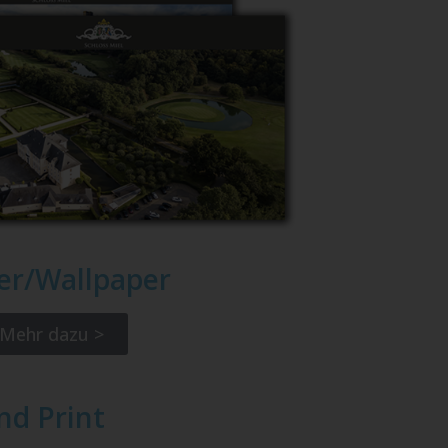
er/Wallpaper
Mehr dazu >
nd Print