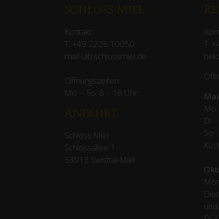
Schloss Miel
Re
Kontakt:
Kont
T:
+49 2226 10050
T:
+
mail (at) schlossmiel.de
beld
Öffn
Öffnungszeiten:
Mo. – So. 8 – 18 Uhr
Mai
Mo. 
Anfahrt
Di. 
So.-
Schloss Miel
Küc
Schlossallee 1
53913 Swisttal-Miel
Okt
Mon
Dien
und
Di. 