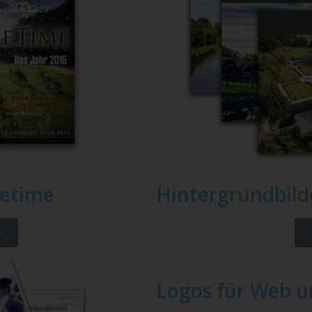
eetime
Hintergrundbild
>
Logos für Web u