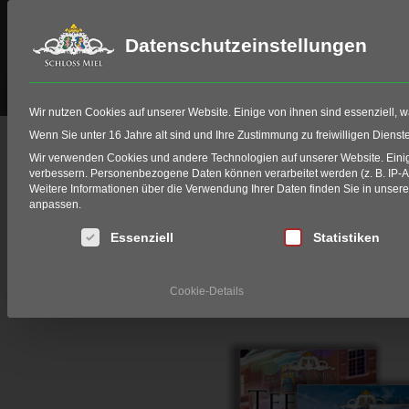
Datenschutzeinstellungen
Schloss Miel
Golf
HIO Fitting
Wir nutzen Cookies auf unserer Website. Einige von ihnen sind essenziell, 
Downloads
Wenn Sie unter 16 Jahre alt sind und Ihre Zustimmung zu freiwilligen Diens
Wir verwenden Cookies und andere Technologien auf unserer Website. Einige
Home
Golf
Golf-Club Schloss Miel
Presse & 
verbessern.
Personenbezogene Daten können verarbeitet werden (z. B. IP-Adr
Weitere Informationen über die Verwendung Ihrer Daten finden Sie in unser
anpassen.
Der Presse- und Downlo
Es folgt eine Liste der Service-Gruppen, für die eine Einwi
Essenziell
Statistiken
Auf dieser Seite können Sie sich
Cookie-Details