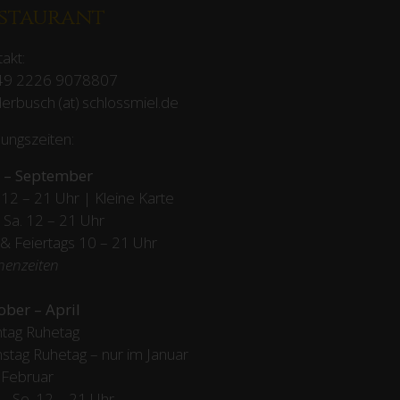
staurant
akt:
49 2226 9078807
erbusch (at) schlossmiel.de
ungszeiten:
 – September
12 – 21 Uhr | Kleine Karte
– Sa. 12 – 21 Uhr
 & Feiertags
10 – 21 Uhr
henzeiten
ober – April
tag Ruhetag
stag Ruhetag – nur im Januar
 Februar
/ – So. 12 – 21 Uhr