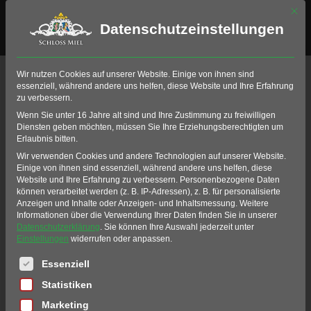
Mit di
Datenschutzeinstellungen
Bahn 16
Wir nutzen Cookies auf unserer Website. Einige von ihnen sind
essenziell, während andere uns helfen, diese Website und Ihre Erfahrung
Home
Golf
Golfanlage
Golfbahnen
zu verbessern.
Bahn 16
Wenn Sie unter 16 Jahre alt sind und Ihre Zustimmung zu freiwilligen
Diensten geben möchten, müssen Sie Ihre Erziehungsberechtigten um
Erlaubnis bitten.
Wir verwenden Cookies und andere Technologien auf unserer Website.
Einige von ihnen sind essenziell, während andere uns helfen, diese
Website und Ihre Erfahrung zu verbessern.
Personenbezogene Daten
können verarbeitet werden (z. B. IP-Adressen), z. B. für personalisierte
Anzeigen und Inhalte oder Anzeigen- und Inhaltsmessung.
Weitere
Informationen über die Verwendung Ihrer Daten finden Sie in unserer
Datenschutzerklärung
.
Sie können Ihre Auswahl jederzeit unter
Einstellungen
widerrufen oder anpassen.
Es folgt eine Liste der Service-Gruppen, für die eine Einwil
Essenziell
Statistiken
Marketing