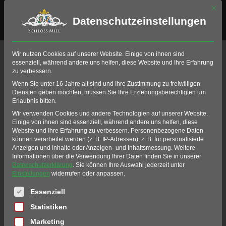
Mit di
Datenschutzeinstellungen
Events by Typ
Wir nutzen Cookies auf unserer Website. Einige von ihnen sind
essenziell, während andere uns helfen, diese Website und Ihre Erfahrung
zu verbessern.
Wenn Sie unter 16 Jahre alt sind und Ihre Zustimmung zu freiwilligen
KULINARISCHES
Diensten geben möchten, müssen Sie Ihre Erziehungsberechtigten um
Erlaubnis bitten.
EVENTS
Wir verwenden Cookies und andere Technologien auf unserer Website.
Einige von ihnen sind essenziell, während andere uns helfen, diese
Website und Ihre Erfahrung zu verbessern.
Personenbezogene Daten
können verarbeitet werden (z. B. IP-Adressen), z. B. für personalisierte
Anzeigen und Inhalte oder Anzeigen- und Inhaltsmessung.
Weitere
Informationen über die Verwendung Ihrer Daten finden Sie in unserer
UPCOMING EVENTS
Datenschutzerklärung
.
Sie können Ihre Auswahl jederzeit unter
Einstellungen
widerrufen oder anpassen.
SEPTEMBER
Es folgt eine Liste der Service-Gruppen, für die eine Einwil
Essenziell
Statistiken
MI
09
Marketing