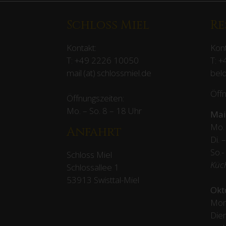
Schloss Miel
Re
Kontakt:
Kont
T:
+49 2226 10050
T:
+
mail (at) schlossmiel.de
beld
Öffn
Öffnungszeiten:
Mo. – So. 8 – 18 Uhr
Mai
Mo. 
Anfahrt
Di. 
So.-
Schloss Miel
Küc
Schlossallee 1
53913 Swisttal-Miel
Okt
Mon
Dien