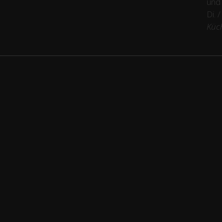
und
Di. 
Küc