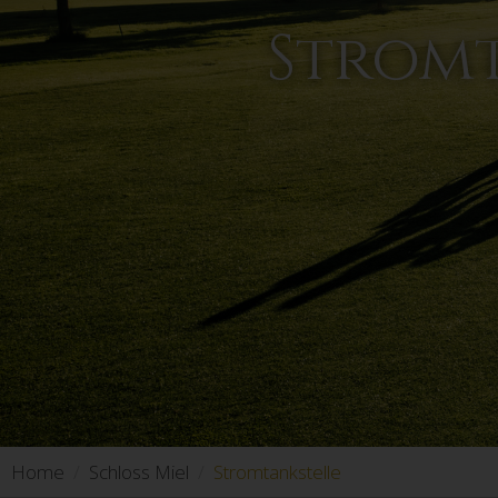
Stromt
Home
Schloss Miel
Stromtankstelle