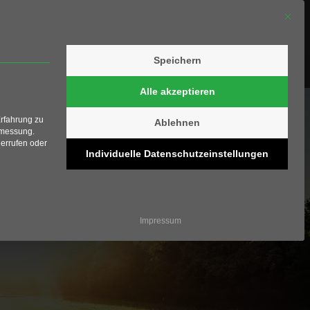
Mit die
Speichern
olfschule
Shop
Kontakt
Alle akzeptieren
Erfahrung zu
Ablehnen
smessung.
errufen oder
Individuelle Datenschutzeinstellungen
ziell und kann nicht abgewählt werden.
Impressum