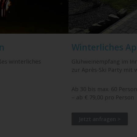
on
Winterliches Ap
es winterliches
Glühweinempfang im Inn
zur Après-Ski Party mit 
Ab 30 bis max. 60 Perso
– ab € 79,00 pro Person
Jetzt anfragen >