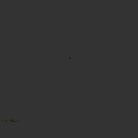
 erhobenen Daten werden nach
ossmiel.de
widerrufen. Detaillierte