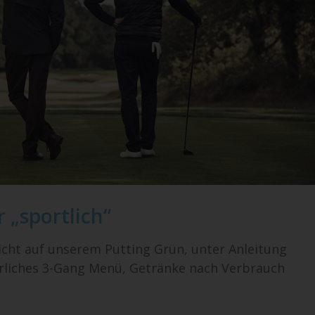
 „sportlich“
licht auf unserem Putting Grün, unter Anleitung
erliches 3-Gang Menü, Getränke nach Verbrauch