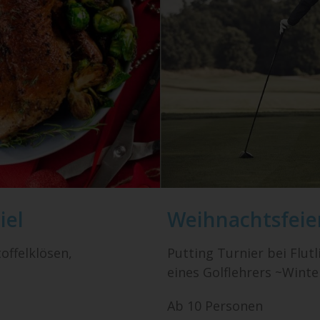
iel
Weihnachtsfeier
offelklösen,
Putting Turnier bei Flut
eines Golflehrers ~Wint
Ab 10 Personen