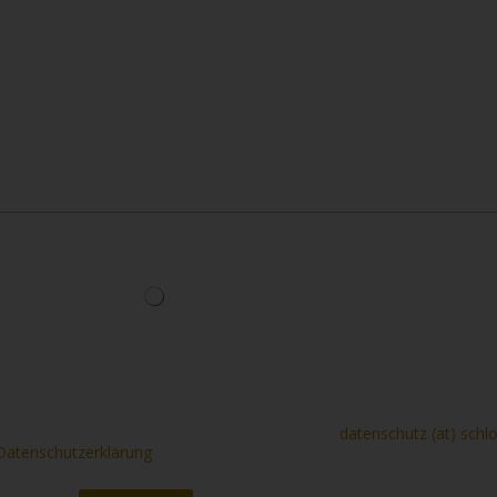
E-Mail
Beantwortung meiner Anfrage erhoben und verarbeitet werden. Die
en Ihre Einwilligung jederzeit per E-Mail unter
datenschutz (at) schl
Datenschutzerklärung
.