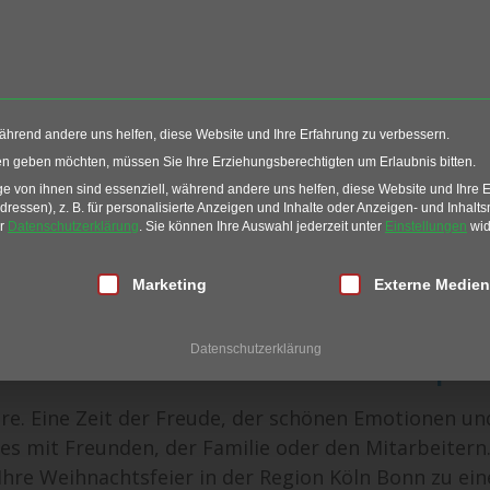
Events
Restaurant
G
während andere uns helfen, diese Website und Ihre Erfahrung zu verbessern.
Köln Bonn
ten geben möchten, müssen Sie Ihre Erziehungsberechtigten um Erlaubnis bitten.
 von ihnen sind essenziell, während andere uns helfen, diese Website und Ihre 
essen), z. B. für personalisierte Anzeigen und Inhalte oder Anzeigen- und Inhalt
enevents
Weihnachtsfeiern Köln Bonn
er
Datenschutzerklärung
.
Sie können Ihre Auswahl jederzeit unter
Einstellungen
wid
eiern in Köln/Bonn
lligung erteilt werden kann. Die erste Service-Gruppe ist essen
Marketing
Externe Medien
eihnachtsfeier in einem unverwe
Datenschutzerklärung
em unserer Weihnachtsfeier Speci
üre. Eine Zeit der Freude, der schönen Emotionen un
es mit Freunden, der Familie oder den Mitarbeitern
 Ihre Weihnachtsfeier in der Region Köln Bonn zu e