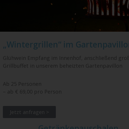
„Wintergrillen“ im Gartenpavill
Glühwein Empfang im Innenhof, anschließend groß
Grillbuffet in unserem beheizten Gartenpavillon
Ab 25 Personen
– ab € 69,00 pro Person
Jetzt anfragen >
Getränkepauschalen