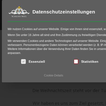
Datenschutzeinstellungen
Schloss Miel
Golf
HIO Fitting
Wir nutzen Cookies auf unserer Website. Einige von ihnen sind essenziell, 
Weihnachtsfeiern 
Wenn Sie unter 16 Jahre alt sind und Ihre Zustimmung zu freiwilligen Diens
Wir verwenden Cookies und andere Technologien auf unserer Website. Einige
verbessern.
Personenbezogene Daten können verarbeitet werden (z. B. IP-Adr
Home
Events
Tagungen & Konferenzen
Firm
Weitere Informationen über die Verwendung Ihrer Daten finden Sie in unser
anpassen.
Besondere Weihnachtsf
Es folgt eine Liste der Service-Gruppen, für die eine Einwi
Essenziell
Statistiken
Verbringen Sie Ihre W
Cookie-Details
und wählen Sie aus ein
Die Weihnachtszeit steht vor der T
Wir haben es uns zum Ziel gesetzt,