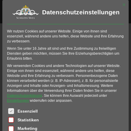
Mit di
Datenschutzeinstellungen
Wir nutzen Cookies auf unserer Website. Einige von ihnen sind
Anmelden
essenziell, während andere uns helfen, diese Website und Ihre Erfahrung
zu verbessern.
Wenn Sie unter 16 Jahre alt sind und Ihre Zustimmung zu freiwilligen
Diensten geben möchten, müssen Sie Ihre Erziehungsberechtigten um
Erlaubnis bitten.
Benutzername oder E-Mail-Adresse
*
Wir verwenden Cookies und andere Technologien auf unserer Website.
Einige von ihnen sind essenziell, während andere uns helfen, diese
Website und Ihre Erfahrung zu verbessern.
Personenbezogene Daten
können verarbeitet werden (z. B. IP-Adressen), z. B. für personalisierte
Anzeigen und Inhalte oder Anzeigen- und Inhaltsmessung.
Weitere
Informationen über die Verwendung Ihrer Daten finden Sie in unserer
Passwort
*
Datenschutzerklärung
.
Sie können Ihre Auswahl jederzeit unter
Einstellungen
widerrufen oder anpassen.
Es folgt eine Liste der Service-Gruppen, für die eine Einwil
Essenziell
Statistiken
Angemeldet bleiben
Anmelden
Marketing