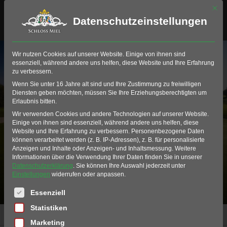
Mit di
Datenschutzeinstellungen
Wir nutzen Cookies auf unserer Website. Einige von ihnen sind
essenziell, während andere uns helfen, diese Website und Ihre Erfahrung
zu verbessern.
Wenn Sie unter 16 Jahre alt sind und Ihre Zustimmung zu freiwilligen
Diensten geben möchten, müssen Sie Ihre Erziehungsberechtigten um
Erlaubnis bitten.
Wir verwenden Cookies und andere Technologien auf unserer Website.
Rasenpflege
Einige von ihnen sind essenziell, während andere uns helfen, diese
Website und Ihre Erfahrung zu verbessern.
Personenbezogene Daten
können verarbeitet werden (z. B. IP-Adressen), z. B. für personalisierte
Anzeigen und Inhalte oder Anzeigen- und Inhaltsmessung.
Weitere
Informationen über die Verwendung Ihrer Daten finden Sie in unserer
Datenschutzerklärung
.
Sie können Ihre Auswahl jederzeit unter
Einstellungen
widerrufen oder anpassen.
Es folgt eine Liste der Service-Gruppen, für die eine Einwil
Essenziell
Statistiken
Home
Produkte
Rasenpflege
Marketing