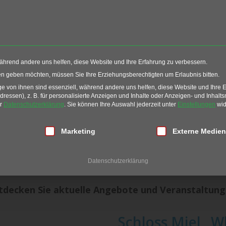
Events
Restaurant
G
während andere uns helfen, diese Website und Ihre Erfahrung zu verbessern.
taltungen
ten geben möchten, müssen Sie Ihre Erziehungsberechtigten um Erlaubnis bitten.
 von ihnen sind essenziell, während andere uns helfen, diese Website und Ihre 
essen), z. B. für personalisierte Anzeigen und Inhalte oder Anzeigen- und Inhalt
& Veranstaltungen
er
Datenschutzerklärung
.
Sie können Ihre Auswahl jederzeit unter
Einstellungen
wid
Schloss Miel
lligung erteilt werden kann. Die erste Service-Gruppe ist essen
Marketing
Externe Medien
Miel neben Golf, hervorragendem Essen, tollen Gro
Datenschutzerklärung
Vieles mehr!
tdecken Sie aktuelle Angebote und Veranstaltung
Schloss Miel „W