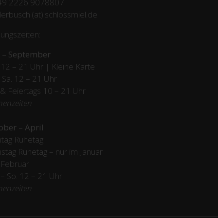
49 2226 9078807
erbusch (at) schlossmiel.de
ungszeiten:
 – September
12 – 21 Uhr | Kleine Karte
– Sa. 12 – 21 Uhr
 & Feiertags
10 – 21 Uhr
henzeiten
ober – April
tag Ruhetag
stag Ruhetag – nur im Januar
 Februar
/ – So. 12 – 21 Uhr
henzeiten