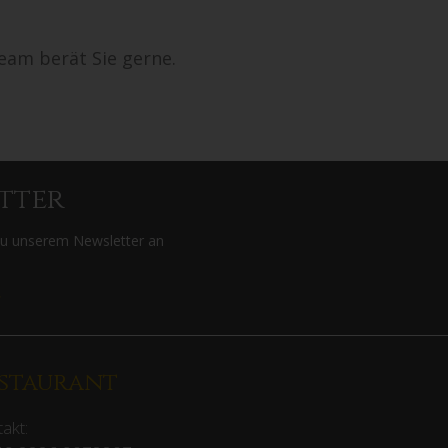
eam berät Sie gerne.
tter
zu unserem Newsletter an
>
staurant
akt: