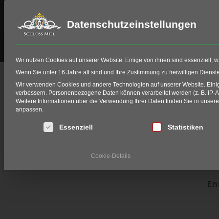
Datenschutzeinstellungen
Schloss Miel
Golf
HIO Fitting
Wir nutzen Cookies auf unserer Website. Einige von ihnen sind essenziell, 
Angebote & Verans
Wenn Sie unter 16 Jahre alt sind und Ihre Zustimmung zu freiwilligen Diens
Wir verwenden Cookies und andere Technologien auf unserer Website. Einige
verbessern.
Personenbezogene Daten können verarbeitet werden (z. B. IP-Adr
Home
Events
Events Schloss Miel
Angebote 
Weitere Informationen über die Verwendung Ihrer Daten finden Sie in unser
anpassen.
Aktuelle Angebote auf 
Es folgt eine Liste der Service-Gruppen, für die eine Einwi
Essenziell
Statistiken
Was bietet Ihnen das Schloss 
Cookie-Details
En