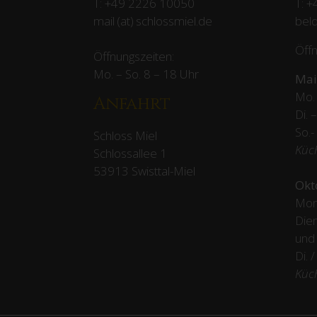
T:
+49 2226 10050
T:
+
mail (at) schlossmiel.de
beld
Öffn
Öffnungszeiten:
Mo. – So. 8 – 18 Uhr
Mai
Mo. 
Anfahrt
Di. 
So.-
Schloss Miel
Küc
Schlossallee 1
53913 Swisttal-Miel
Okt
Mon
Dien
und
Di. 
Küc