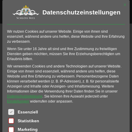
Mit di
Datenschutzeinstellungen
Wir nutzen Cookies auf unserer Website. Einige von ihnen sind
essenziell, während andere uns helfen, diese Website und Ihre Erfahrung
zu verbessern.
Wenn Sie unter 16 Jahre alt sind und Ihre Zustimmung zu freiwilligen
Diensten geben möchten, müssen Sie Ihre Erziehungsberechtigten um
Erlaubnis bitten.
Wir verwenden Cookies und andere Technologien auf unserer Website.
Neuigkeiten
Einige von ihnen sind essenziell, während andere uns helfen, diese
Website und Ihre Erfahrung zu verbessern.
Personenbezogene Daten
können verarbeitet werden (z. B. IP-Adressen), z. B. für personalisierte
Anzeigen und Inhalte oder Anzeigen- und Inhaltsmessung.
Weitere
Informationen über die Verwendung Ihrer Daten finden Sie in unserer
Datenschutzerklärung
.
Sie können Ihre Auswahl jederzeit unter
Einstellungen
widerrufen oder anpassen.
Es folgt eine Liste der Service-Gruppen, für die eine Einwil
Essenziell
Statistiken
Home
Golf
Neuigkeiten
Marketing