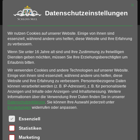
Mit di
Datenschutzeinstellungen
Greenkeeper
Wir nutzen Cookies auf unserer Website. Einige von ihnen sind
essenziell, während andere uns helfen, diese Website und Ihre Erfahrung
Informationen
zu verbessern.
Wenn Sie unter 16 Jahre alt sind und Ihre Zustimmung zu freiwilligen
Diensten geben möchten, müssen Sie Ihre Erziehungsberechtigten um
Home
Erlaubnis bitten.
Golf
Golfanlage
Wir verwenden Cookies und andere Technologien auf unserer Website.
Greenkeeper Informationen
Einige von ihnen sind essenziell, während andere uns helfen, diese
Website und Ihre Erfahrung zu verbessern.
Personenbezogene Daten
Liebe Golfer,
können verarbeitet werden (z. B. IP-Adressen), z. B. für personalisierte
Anzeigen und Inhalte oder Anzeigen- und Inhaltsmessung.
Weitere
Informationen über die Verwendung Ihrer Daten finden Sie in unserer
wir freuen uns, Sie als Gast auf unserer
Datenschutzerklärung
.
Sie können Ihre Auswahl jederzeit unter
Einstellungen
widerrufen oder anpassen.
Anlage begrüßen zu dürfen und wünschen
Es folgt eine Liste der Service-Gruppen, für die eine Einwil
Ihnen bereits jetzt eine erholsame
Essenziell
Golfrunde!
Statistiken
Wir bitten Sie höflich um die Beachtung
Marketing