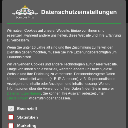
Mit di
Datenschutzeinstellungen
Unser Team
Wir nutzen Cookies auf unserer Website. Einige von ihnen sind
essenziell, während andere uns helfen, diese Website und Ihre Erfahrung
zu verbessern.
Home
Golf
Golf-Club Schloss Miel
Team
Wenn Sie unter 16 Jahre alt sind und Ihre Zustimmung zu freiwilligen
Diensten geben möchten, müssen Sie Ihre Erziehungsberechtigten um
LERNEN SIE UNSER TEAM
Erlaubnis bitten.
KENNEN
Wir verwenden Cookies und andere Technologien auf unserer Website.
Einige von ihnen sind essenziell, während andere uns helfen, diese
Website und Ihre Erfahrung zu verbessern.
Personenbezogene Daten
können verarbeitet werden (z. B. IP-Adressen), z. B. für personalisierte
Der Golf-Club Schloss Miel freut sich über sein
Anzeigen und Inhalte oder Anzeigen- und Inhaltsmessung.
Weitere
großartiges Team, welches stets darum bemüht
Informationen über die Verwendung Ihrer Daten finden Sie in unserer
Datenschutzerklärung
.
Sie können Ihre Auswahl jederzeit unter
ist, sich darum zu kümmern, dass Sie Ihre Zeit in
Einstellungen
widerrufen oder anpassen.
unserem Golf-Club in vollen Zügen genießen
Es folgt eine Liste der Service-Gruppen, für die eine Einwil
Essenziell
können. Von der Clubleitung über die Golflehrer,
Statistiken
unser engagiertes Greenkeeping Team bis zum
Marketing
Team des Restaurants, sind wir stets bemüht