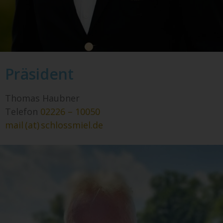
Präsident
Thomas Haubner
Telefon
02226 – 10050
mail (at) schlossmiel.de