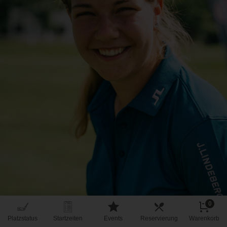
0
Platzstatus
Startzeiten
Events
Reservierung
Warenkorb