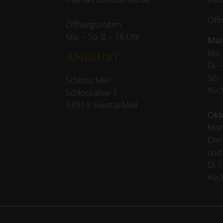
Öffn
Öffnungszeiten:
Mo. – So. 8 – 18 Uhr
Mai
Mo. 
Anfahrt
Di. 
So.-
Schloss Miel
Küc
Schlossallee 1
53913 Swisttal-Miel
Okt
Mon
Dien
und
Di. 
Küc