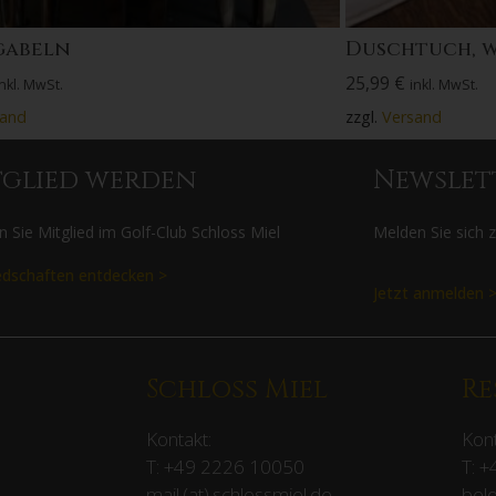
gabeln
Duschtuch, 
25,99
€
inkl. MwSt.
inkl. MwSt.
sand
zzgl.
Versand
tglied werden
Newslet
 Sie Mitglied im Golf-Club Schloss Miel
Melden Sie sich 
edschaften entdecken >
Jetzt anmelden 
Schloss Miel
Re
Kontakt:
Kont
T:
+49 2226 10050
T:
+
mail (at) schlossmiel.de
beld