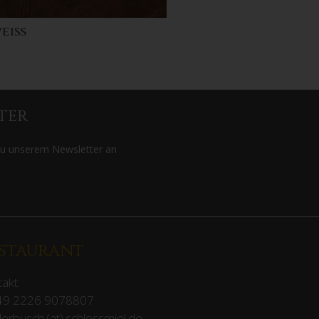
weiß
ter
zu unserem Newsletter an
>
staurant
akt:
49 2226 9078807
erbusch (at) schlossmiel.de