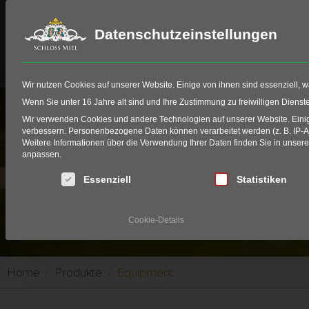
Datenschutzeinstellungen
Schloss Miel
Golf
HIO Fitting
Wir nutzen Cookies auf unserer Website. Einige von ihnen sind essenziell, 
Wenn Sie unter 16 Jahre alt sind und Ihre Zustimmung zu freiwilligen Diens
Wir verwenden Cookies und andere Technologien auf unserer Website. Einige
verbessern.
Personenbezogene Daten können verarbeitet werden (z. B. IP-Adr
Weitere Informationen über die Verwendung Ihrer Daten finden Sie in unser
anpassen.
Es folgt eine Liste der Service-Gruppen, für die eine Einwi
Essenziell
Statistiken
Cookie-Details
Home
Produkte
Equipment