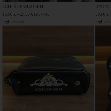
Schlägerhauben
Regen
16,50
€
–
29,50
€
59,50
€
inkl. MwSt.
zzgl.
Versand
zzgl.
Ver