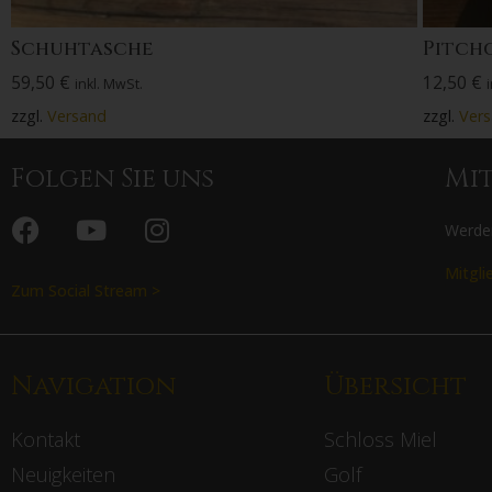
Schuhtasche
Pitch
59,50
€
12,50
€
inkl. MwSt.
zzgl.
Versand
zzgl.
Ver
Folgen Sie uns
Mi
Werden
Mitgli
Zum Social Stream >
Navigation
Übersicht
Kontakt
Schloss Miel
Neuigkeiten
Golf