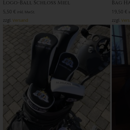
Logo-Ball Schloss Miel
Bag H
5,50
€
19,50
€
inkl. MwSt.
zzgl.
Versand
zzgl.
Ver