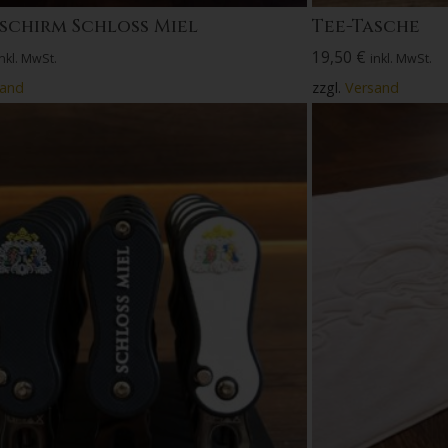
schirm Schloss Miel
Tee-Tasche
19,50
€
inkl. MwSt.
inkl. MwSt.
sand
zzgl.
Versand