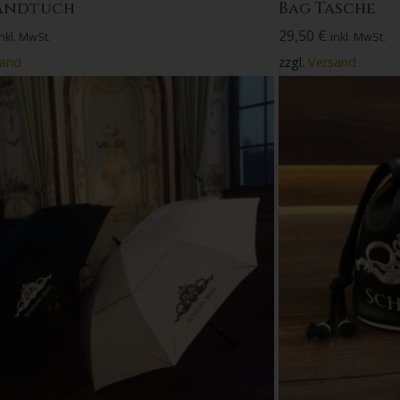
andtuch
Bag Tasche
29,50
€
inkl. MwSt.
inkl. MwSt.
sand
zzgl.
Versand