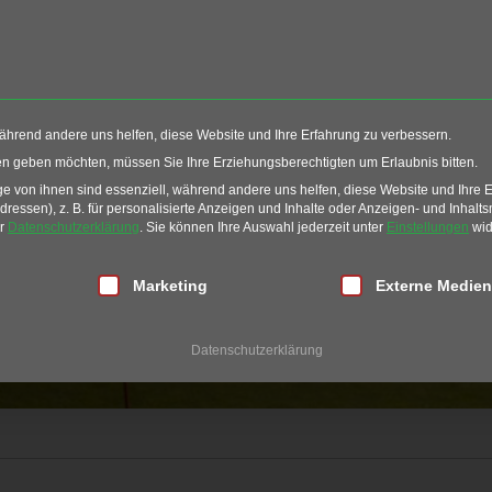
Events
Restaurant
G
während andere uns helfen, diese Website und Ihre Erfahrung zu verbessern.
ten geben möchten, müssen Sie Ihre Erziehungsberechtigten um Erlaubnis bitten.
 von ihnen sind essenziell, während andere uns helfen, diese Website und Ihre 
essen), z. B. für personalisierte Anzeigen und Inhalte oder Anzeigen- und Inhalt
er
Datenschutzerklärung
.
Sie können Ihre Auswahl jederzeit unter
Einstellungen
wid
Equipment
lligung erteilt werden kann. Die erste Service-Gruppe ist essen
Marketing
Externe Medien
Datenschutzerklärung