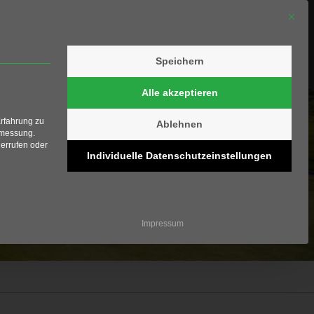
Mit die
Speichern
olfschule
Shop
Kontakt
Alle akzeptieren
Erfahrung zu
Ablehnen
smessung.
errufen oder
Individuelle Datenschutzeinstellungen
ziell und kann nicht abgewählt werden.
Impressum