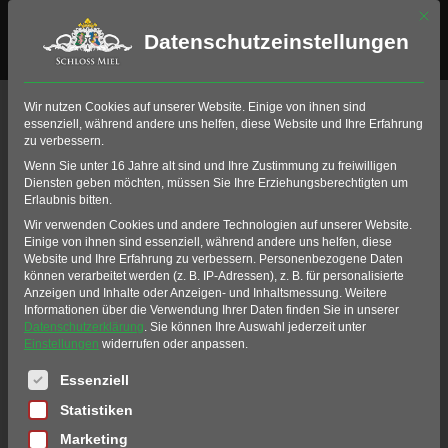
Mit di
Datenschutzeinstellungen
HIO-Schlägerfitting
Wir nutzen Cookies auf unserer Website. Einige von ihnen sind
essenziell, während andere uns helfen, diese Website und Ihre Erfahrung
zu verbessern.
Home
Golfschule
Fitting Center
Wenn Sie unter 16 Jahre alt sind und Ihre Zustimmung zu freiwilligen
HIO-Schlägerfitting
Diensten geben möchten, müssen Sie Ihre Erziehungsberechtigten um
Erlaubnis bitten.
HIO-Schlägerfitting Auswahl
Wir verwenden Cookies und andere Technologien auf unserer Website.
Einige von ihnen sind essenziell, während andere uns helfen, diese
Website und Ihre Erfahrung zu verbessern.
Personenbezogene Daten
können verarbeitet werden (z. B. IP-Adressen), z. B. für personalisierte
Anzeigen und Inhalte oder Anzeigen- und Inhaltsmessung.
Weitere
Informationen über die Verwendung Ihrer Daten finden Sie in unserer
Datenschutzerklärung
.
Sie können Ihre Auswahl jederzeit unter
Einstellungen
widerrufen oder anpassen.
Es folgt eine Liste der Service-Gruppen, für die eine Einwil
Essenziell
Statistiken
Schläger zu lang? Arme zu
Marketing