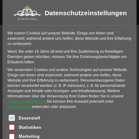
Mit di
Datenschutzeinstellungen
Übungsanlagen
Wir nutzen Cookies auf unserer Website. Einige von ihnen sind
essenziell, während andere uns helfen, diese Website und Ihre Erfahrung
zu verbessern.
Home
Golfschule
Smart Learning
Wenn Sie unter 16 Jahre alt sind und Ihre Zustimmung zu freiwilligen
Übungsanlagen
Diensten geben möchten, müssen Sie Ihre Erziehungsberechtigten um
Erlaubnis bitten.
INNOVATION &
Wir verwenden Cookies und andere Technologien auf unserer Website.
Einige von ihnen sind essenziell, während andere uns helfen, diese
PERFEKTION
Website und Ihre Erfahrung zu verbessern.
Personenbezogene Daten
können verarbeitet werden (z. B. IP-Adressen), z. B. für personalisierte
Anzeigen und Inhalte oder Anzeigen- und Inhaltsmessung.
Weitere
Wir setzen in allen Bereichen unserer
Informationen über die Verwendung Ihrer Daten finden Sie in unserer
Datenschutzerklärung
.
Sie können Ihre Auswahl jederzeit unter
Golfanlage auf Innovation und Perfektion, so
Einstellungen
widerrufen oder anpassen.
auch bei unseren Übungsmöglichkeiten.
Es folgt eine Liste der Service-Gruppen, für die eine Einwil
Essenziell
Unsere mit Flutlicht beleuchtete Driving
Statistiken
Range bietet im Sommer bis zu 50 Rasen-
Marketing