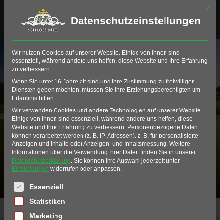
Mit di
Datenschutzeinstellungen
Wir nutzen Cookies auf unserer Website. Einige von ihnen sind
essenziell, während andere uns helfen, diese Website und Ihre Erfahrung
zu verbessern.
Wenn Sie unter 16 Jahre alt sind und Ihre Zustimmung zu freiwilligen
Diensten geben möchten, müssen Sie Ihre Erziehungsberechtigten um
Erlaubnis bitten.
Wir verwenden Cookies und andere Technologien auf unserer Website.
Weihnachtsgeschenke
Einige von ihnen sind essenziell, während andere uns helfen, diese
Website und Ihre Erfahrung zu verbessern.
Personenbezogene Daten
können verarbeitet werden (z. B. IP-Adressen), z. B. für personalisierte
Anzeigen und Inhalte oder Anzeigen- und Inhaltsmessung.
Weitere
Informationen über die Verwendung Ihrer Daten finden Sie in unserer
Datenschutzerklärung
.
Sie können Ihre Auswahl jederzeit unter
Einstellungen
widerrufen oder anpassen.
Es folgt eine Liste der Service-Gruppen, für die eine Einwil
Essenziell
Statistiken
Home
Produkte
Weihnachtsgeschenke
Marketing