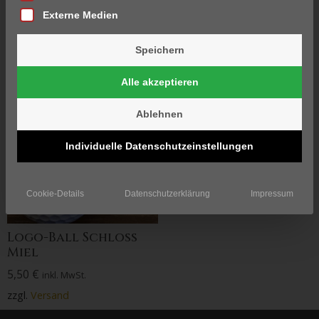
Externe Medien
Einzelnes Ergebnis
wird angezeigt
Speichern
Alle akzeptieren
Ablehnen
Individuelle Datenschutzeinstellungen
Cookie-Details
Datenschutzerklärung
Impressum
Logo-Ball Schloss
Miel
5,50
€
inkl. MwSt.
zzgl.
Versand