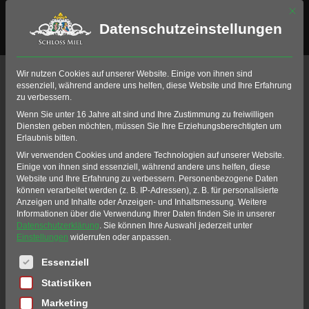
Mit di
Datenschutzeinstellungen
Posted on
19. Oktober 2021
By
20Mylo22
In
Neuigkeiten
Wir nutzen Cookies auf unserer Website. Einige von ihnen sind
essenziell, während andere uns helfen, diese Website und Ihre Erfahrung
zu verbessern.
Wenn Sie unter 16 Jahre alt sind und Ihre Zustimmung zu freiwilligen
Diensten geben möchten, müssen Sie Ihre Erziehungsberechtigten um
Erlaubnis bitten.
Wir verwenden Cookies und andere Technologien auf unserer Website.
Einige von ihnen sind essenziell, während andere uns helfen, diese
Website und Ihre Erfahrung zu verbessern.
Personenbezogene Daten
können verarbeitet werden (z. B. IP-Adressen), z. B. für personalisierte
Anzeigen und Inhalte oder Anzeigen- und Inhaltsmessung.
Weitere
Informationen über die Verwendung Ihrer Daten finden Sie in unserer
Datenschutzerklärung
.
Sie können Ihre Auswahl jederzeit unter
Einstellungen
widerrufen oder anpassen.
Es folgt eine Liste der Service-Gruppen, für die eine Einwil
Essenziell
Statistiken
Marketing