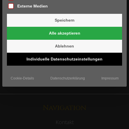
Mitglied werden
Externe Medien
Werden Sie Mitglied im Golf-Club Schloss Miel
Speichern
Mitgliedschaften entdecken >
Alle akzeptieren
Ablehnen
Newsletter
Individuelle Datenschutzeinstellungen
Melden Sie sich zu unserem Newsletter an
Cookie-Details
Datenschutzerklärung
Impressum
Jetzt anmelden >
Navigation
Kontakt