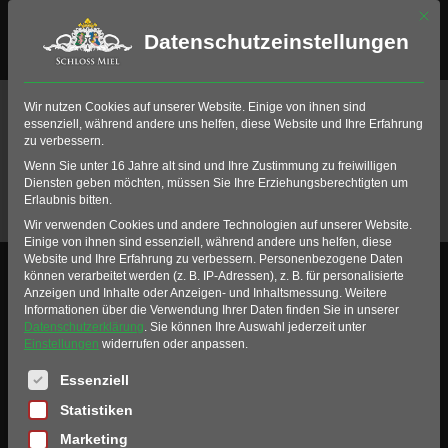
Mit di
Datenschutzeinstellungen
Ihre Bestellung scheint keine
Wir nutzen Cookies auf unserer Website. Einige von ihnen sind
essenziell, während andere uns helfen, diese Website und Ihre Erfahrung
Produkte zu enthalten. Bitte
zu verbessern.
überprüfen Sie den
Warenkorb
.
Wenn Sie unter 16 Jahre alt sind und Ihre Zustimmung zu freiwilligen
Diensten geben möchten, müssen Sie Ihre Erziehungsberechtigten um
Erlaubnis bitten.
Wir verwenden Cookies und andere Technologien auf unserer Website.
Einige von ihnen sind essenziell, während andere uns helfen, diese
Website und Ihre Erfahrung zu verbessern.
Personenbezogene Daten
Folgen Sie uns
können verarbeitet werden (z. B. IP-Adressen), z. B. für personalisierte
Anzeigen und Inhalte oder Anzeigen- und Inhaltsmessung.
Weitere
Informationen über die Verwendung Ihrer Daten finden Sie in unserer
Datenschutzerklärung
.
Sie können Ihre Auswahl jederzeit unter
Einstellungen
widerrufen oder anpassen.
Es folgt eine Liste der Service-Gruppen, für die eine Einwil
Essenziell
Zum Social Stream >
Statistiken
Marketing