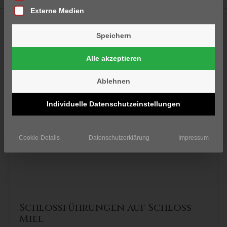
Externe Medien
Entdecken Sie diese besonderen
Speichern
Erlebnisse
Alle akzeptieren
Ablehnen
Individuelle Datenschutzeinstellungen
Freizeit / Ausflug
Cookie-Details
Datenschutzerklärung
Impressum
Schlossführungen auf Schloss
Miel