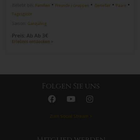
•
•
•
•
Beliebt bei:
Familien
Freunde / Gruppen
Genießer
Paare
Tagesgäste
Saison:
Ganzjährig
Preis: Ab Ab 3€
Erlebnis entdecken >
Folgen Sie uns
Zum Social Stream >