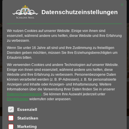
Mit di
Datenschutzeinstellungen
Erlebnis-Typ: Freizeit &
Wir nutzen Cookies auf unserer Website. Einige von ihnen sind
Kultur
essenziell, während andere uns helfen, diese Website und Ihre Erfahrung
zu verbessern.
Wenn Sie unter 16 Jahre alt sind und Ihre Zustimmung zu freiwilligen
Diensten geben möchten, müssen Sie Ihre Erziehungsberechtigten um
Erlaubnis bitten.
Wir verwenden Cookies und andere Technologien auf unserer Website.
Einige von ihnen sind essenziell, während andere uns helfen, diese
Website und Ihre Erfahrung zu verbessern.
Personenbezogene Daten
können verarbeitet werden (z. B. IP-Adressen), z. B. für personalisierte
Anzeigen und Inhalte oder Anzeigen- und Inhaltsmessung.
Weitere
Informationen über die Verwendung Ihrer Daten finden Sie in unserer
Datenschutzerklärung
.
Sie können Ihre Auswahl jederzeit unter
Einstellungen
widerrufen oder anpassen.
Es folgt eine Liste der Service-Gruppen, für die eine Einwil
Essenziell
Statistiken
Home
erlebnisse
Freizeit & Kultur
Marketing