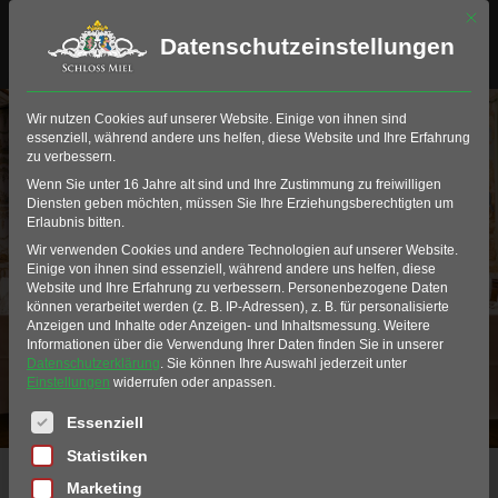
Mit di
Datenschutzeinstellungen
Erlebnis-Typ: Freizeit
Wir nutzen Cookies auf unserer Website. Einige von ihnen sind
essenziell, während andere uns helfen, diese Website und Ihre Erfahrung
zu verbessern.
Wenn Sie unter 16 Jahre alt sind und Ihre Zustimmung zu freiwilligen
Diensten geben möchten, müssen Sie Ihre Erziehungsberechtigten um
Erlaubnis bitten.
Wir verwenden Cookies und andere Technologien auf unserer Website.
Einige von ihnen sind essenziell, während andere uns helfen, diese
Website und Ihre Erfahrung zu verbessern.
Personenbezogene Daten
können verarbeitet werden (z. B. IP-Adressen), z. B. für personalisierte
Anzeigen und Inhalte oder Anzeigen- und Inhaltsmessung.
Weitere
Informationen über die Verwendung Ihrer Daten finden Sie in unserer
Datenschutzerklärung
.
Sie können Ihre Auswahl jederzeit unter
Einstellungen
widerrufen oder anpassen.
Es folgt eine Liste der Service-Gruppen, für die eine Einwil
Essenziell
Statistiken
Home
erlebnisse
Freizeit
Marketing