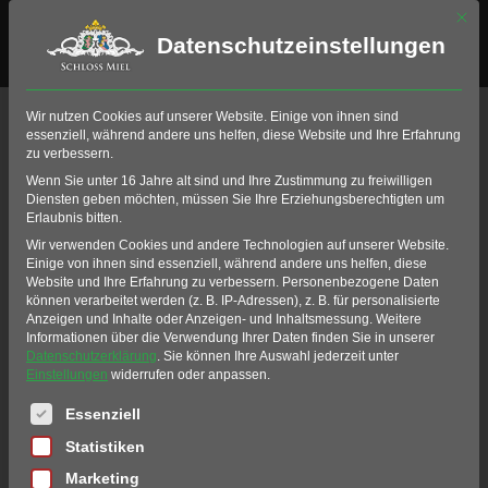
Mit di
Datenschutzeinstellungen
Events an
Wir nutzen Cookies auf unserer Website. Einige von ihnen sind
essenziell, während andere uns helfen, diese Website und Ihre Erfahrung
diesem Ort
zu verbessern.
Wenn Sie unter 16 Jahre alt sind und Ihre Zustimmung zu freiwilligen
Diensten geben möchten, müssen Sie Ihre Erziehungsberechtigten um
Erlaubnis bitten.
RESTAURANT GRAF
Wir verwenden Cookies und andere Technologien auf unserer Website.
Einige von ihnen sind essenziell, während andere uns helfen, diese
BELDERBUSCH
Website und Ihre Erfahrung zu verbessern.
Personenbezogene Daten
können verarbeitet werden (z. B. IP-Adressen), z. B. für personalisierte
Anzeigen und Inhalte oder Anzeigen- und Inhaltsmessung.
Weitere
Informationen über die Verwendung Ihrer Daten finden Sie in unserer
Datenschutzerklärung
.
Sie können Ihre Auswahl jederzeit unter
Einstellungen
widerrufen oder anpassen.
Es folgt eine Liste der Service-Gruppen, für die eine Einwil
Essenziell
UPCOMING EVENTS
Statistiken
Marketing
NO EVENTS