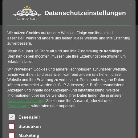
Mit di
Datenschutzeinstellungen
Events an
Wir nutzen Cookies auf unserer Website. Einige von ihnen sind
essenziell, während andere uns helfen, diese Website und Ihre Erfahrung
diesem Ort
zu verbessern.
Wenn Sie unter 16 Jahre alt sind und Ihre Zustimmung zu freiwilligen
Diensten geben möchten, müssen Sie Ihre Erziehungsberechtigten um
Erlaubnis bitten.
DRIVING RANGE GOLF-
Wir verwenden Cookies und andere Technologien auf unserer Website.
Einige von ihnen sind essenziell, während andere uns helfen, diese
CLUB SCHLOSS MIEL
Website und Ihre Erfahrung zu verbessern.
Personenbezogene Daten
können verarbeitet werden (z. B. IP-Adressen), z. B. für personalisierte
Anzeigen und Inhalte oder Anzeigen- und Inhaltsmessung.
Weitere
Informationen über die Verwendung Ihrer Daten finden Sie in unserer
Datenschutzerklärung
.
Sie können Ihre Auswahl jederzeit unter
Einstellungen
widerrufen oder anpassen.
Es folgt eine Liste der Service-Gruppen, für die eine Einwil
Essenziell
UPCOMING EVENTS
Statistiken
Marketing
NO EVENTS