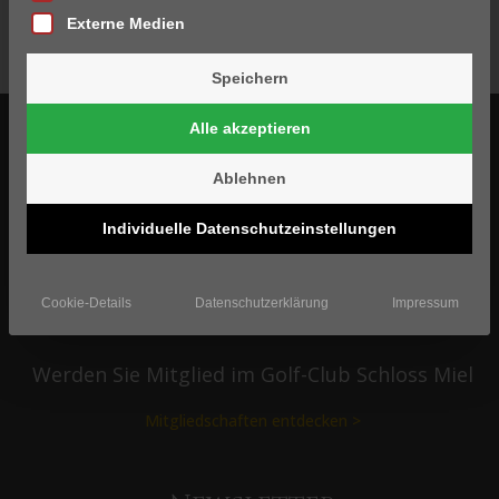
Externe Medien
Speichern
Folgen Sie uns
Alle akzeptieren
Ablehnen
Individuelle Datenschutzeinstellungen
Zum Social Stream >
Cookie-Details
Datenschutzerklärung
Impressum
Mitglied werden
Werden Sie Mitglied im Golf-Club Schloss Miel
Mitgliedschaften entdecken >