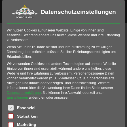
Mit di
Datenschutzeinstellungen
Events an
Wir nutzen Cookies auf unserer Website. Einige von ihnen sind
essenziell, während andere uns helfen, diese Website und Ihre Erfahrung
diesem Ort
zu verbessern.
Wenn Sie unter 16 Jahre alt sind und Ihre Zustimmung zu freiwilligen
Diensten geben möchten, müssen Sie Ihre Erziehungsberechtigten um
Erlaubnis bitten.
GOLF-CLUB SCHLOSS
Wir verwenden Cookies und andere Technologien auf unserer Website.
Einige von ihnen sind essenziell, während andere uns helfen, diese
MIEL
Website und Ihre Erfahrung zu verbessern.
Personenbezogene Daten
können verarbeitet werden (z. B. IP-Adressen), z. B. für personalisierte
Anzeigen und Inhalte oder Anzeigen- und Inhaltsmessung.
Weitere
Informationen über die Verwendung Ihrer Daten finden Sie in unserer
Datenschutzerklärung
.
Sie können Ihre Auswahl jederzeit unter
Einstellungen
widerrufen oder anpassen.
Es folgt eine Liste der Service-Gruppen, für die eine Einwil
Essenziell
UPCOMING EVENTS
Statistiken
AUGUST
Marketing