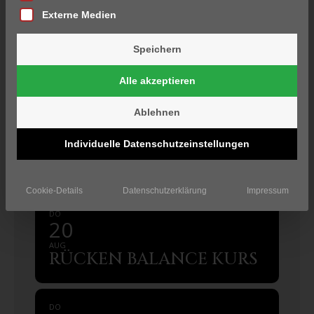
Externe Medien
DO
06
Speichern
AUG
RÜCKEN BALANCE KURS
Alle akzeptieren
Ablehnen
DO
13
Individuelle Datenschutzeinstellungen
AUG
RÜCKEN BALANCE KURS
Cookie-Details
Datenschutzerklärung
Impressum
DO
20
AUG
RÜCKEN BALANCE KURS
DO