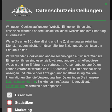
Mit di
Datenschutzeinstellungen
Events by Typ
Wir nutzen Cookies auf unserer Website. Einige von ihnen sind
essenziell, während andere uns helfen, diese Website und Ihre Erfahrung
zu verbessern.
Wenn Sie unter 16 Jahre alt sind und Ihre Zustimmung zu freiwilligen
GOLF EVENT
Diensten geben möchten, müssen Sie Ihre Erziehungsberechtigten um
Erlaubnis bitten.
Wir verwenden Cookies und andere Technologien auf unserer Website.
Einige von ihnen sind essenziell, während andere uns helfen, diese
Website und Ihre Erfahrung zu verbessern.
Personenbezogene Daten
können verarbeitet werden (z. B. IP-Adressen), z. B. für personalisierte
UPCOMING EVENTS
Anzeigen und Inhalte oder Anzeigen- und Inhaltsmessung.
Weitere
Informationen über die Verwendung Ihrer Daten finden Sie in unserer
Datenschutzerklärung
.
Sie können Ihre Auswahl jederzeit unter
NO EVENTS
Einstellungen
widerrufen oder anpassen.
Es folgt eine Liste der Service-Gruppen, für die eine Einwil
Essenziell
Statistiken
Marketing