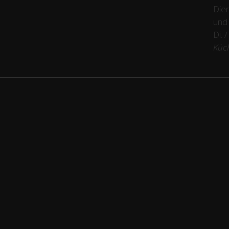
Dien
und
Di. 
Küc