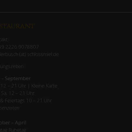
>
staurant
akt:
49 2226 9078807
erbusch (at) schlossmiel.de
ungszeiten:
 – September
12 – 21 Uhr | Kleine Karte
– Sa. 12 – 21 Uhr
 & Feiertags
10 – 21 Uhr
henzeiten
ober – April
tag Ruhetag