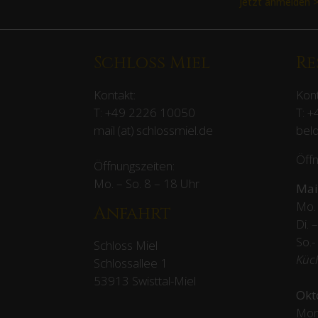
Jetzt anmelden 
Schloss Miel
Re
Kontakt:
Kont
T:
+49 2226 10050
T:
+
mail (at) schlossmiel.de
beld
Öffn
Öffnungszeiten:
Mo. – So. 8 – 18 Uhr
Mai
Mo. 
Anfahrt
Di. 
So.-
Schloss Miel
Küc
Schlossallee 1
53913 Swisttal-Miel
Okt
Mon