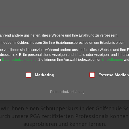
Events
Restaurant
G
während andere uns helfen, diese Website und Ihre Erfahrung zu verbessern.
s
ten geben möchten, müssen Sie Ihre Erziehungsberechtigten um Erlaubnis bitten.
 von ihnen sind essenziell, während andere uns helfen, diese Website und Ihre 
essen), z. B. für personalisierte Anzeigen und Inhalte oder Anzeigen- und Inhalt
Golf Schnupperkurs
er
Datenschutzerklärung
.
Sie können Ihre Auswahl jederzeit unter
Einstellungen
wid
 die besonderen Momente
lligung erteilt werden kann. Die erste Service-Gruppe ist essen
Marketing
Externe Medien
ss Miel durch einen Schnupperkurs für die (noch) Go
Datenschutzerklärung
Gäste.
wir Ihnen einen Schnupperkurs in der Golfschule Sc
ch unsere PGA zertifizierten Professionals können 
ausprobieren und kennen lernen.