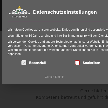
Datenschutzeinstellungen
Schloss Miel
Golf
HIO Fitting
Wir nutzen Cookies auf unserer Website. Einige von ihnen sind essenziell, 
Golf Schnupperkur
Wenn Sie unter 16 Jahre alt sind und Ihre Zustimmung zu freiwilligen Diens
Wir verwenden Cookies und andere Technologien auf unserer Website. Einige
verbessern.
Personenbezogene Daten können verarbeitet werden (z. B. IP-Adr
Home
Events
Events Schloss Miel
Golfevents
Weitere Informationen über die Verwendung Ihrer Daten finden Sie in unser
anpassen.
Exklusiver Service für
Es folgt eine Liste der Service-Gruppen, für die eine Einwi
Essenziell
Statistiken
Ergänzen Sie Ihr Turnier auf Schlo
Cookie-Details
Gerne bieten 
Kompetent betreut und geführt dur