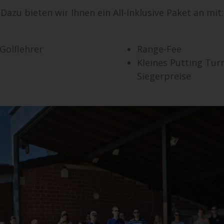
Dazu bieten wir Ihnen ein All-Inklusive Paket an mit:
Golflehrer
Range-Fee
Kleines Putting Turn
Siegerpreise