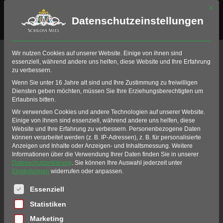
Mit di
Datenschutzeinstellungen
Erdgeschoss
Wir nutzen Cookies auf unserer Website. Einige von ihnen sind
essenziell, während andere uns helfen, diese Website und Ihre Erfahrung
Schloss Miel
zu verbessern.
Wenn Sie unter 16 Jahre alt sind und Ihre Zustimmung zu freiwilligen
Diensten geben möchten, müssen Sie Ihre Erziehungsberechtigten um
Home
Erlaubnis bitten.
Events
Location & Mieten
Wir verwenden Cookies und andere Technologien auf unserer Website.
Erdgeschoss
Einige von ihnen sind essenziell, während andere uns helfen, diese
Website und Ihre Erfahrung zu verbessern.
Personenbezogene Daten
Das Erdgeschoss von Schloss
können verarbeitet werden (z. B. IP-Adressen), z. B. für personalisierte
Anzeigen und Inhalte oder Anzeigen- und Inhaltsmessung.
Weitere
Miel
Informationen über die Verwendung Ihrer Daten finden Sie in unserer
Datenschutzerklärung
.
Sie können Ihre Auswahl jederzeit unter
Einstellungen
Grundriss
widerrufen oder anpassen.
Es folgt eine Liste der Service-Gruppen, für die eine Einwil
Essenziell
Statistiken
Marketing