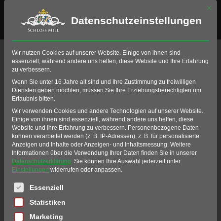
Mit di
Datenschutzeinstellungen
Der Schlosshof
Wir nutzen Cookies auf unserer Website. Einige von ihnen sind
essenziell, während andere uns helfen, diese Website und Ihre Erfahrung
zu verbessern.
Home
Events
Location & Mieten
Innenhof
Wenn Sie unter 16 Jahre alt sind und Ihre Zustimmung zu freiwilligen
Diensten geben möchten, müssen Sie Ihre Erziehungsberechtigten um
Der Schlossinnenhof von
Erlaubnis bitten.
Schloss Miel
Wir verwenden Cookies und andere Technologien auf unserer Website.
Einige von ihnen sind essenziell, während andere uns helfen, diese
Website und Ihre Erfahrung zu verbessern.
Personenbezogene Daten
können verarbeitet werden (z. B. IP-Adressen), z. B. für personalisierte
Ob Empfänge, Konzerte, Messen oder
Anzeigen und Inhalte oder Anzeigen- und Inhaltsmessung.
Weitere
Bankette für bis zu 500 Personen im Freien,
Informationen über die Verwendung Ihrer Daten finden Sie in unserer
Datenschutzerklärung
.
Sie können Ihre Auswahl jederzeit unter
die 760 m² des Schlossinnenhofs bieten
Einstellungen
widerrufen oder anpassen.
genügend Platz.
Es folgt eine Liste der Service-Gruppen, für die eine Einwil
Essenziell
Von hier genießen Sie einen tollen Blick über
Statistiken
den Schlossgraben, den Barock-Park und die
Marketing