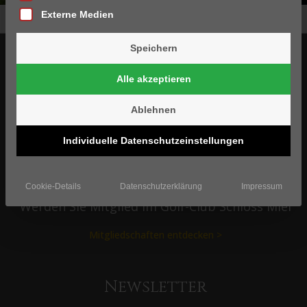
Externe Medien
Home
Golf Schnupperkurs anmeldung
Speichern
Folgen Sie uns
Alle akzeptieren
Ablehnen
Zum Social Stream >
Individuelle Datenschutzeinstellungen
Mitglied werden
Cookie-Details
Datenschutzerklärung
Impressum
Werden Sie Mitglied im Golf-Club Schloss Miel
Mitgliedschaften entdecken >
Newsletter