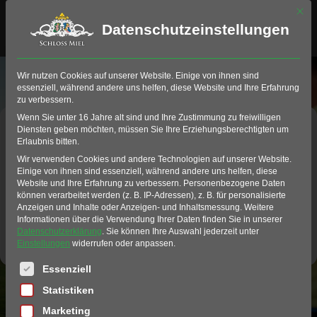
Mit di
Datenschutzeinstellungen
Wir nutzen Cookies auf unserer Website. Einige von ihnen sind
essenziell, während andere uns helfen, diese Website und Ihre Erfahrung
zu verbessern.
Jetzt anmelden
Wenn Sie unter 16 Jahre alt sind und Ihre Zustimmung zu freiwilligen
Diensten geben möchten, müssen Sie Ihre Erziehungsberechtigten um
Erlaubnis bitten.
Die Anmeldung erfolgt über unser Buchungstool.
Wir verwenden Cookies und andere Technologien auf unserer Website.
Mit Klick auf den Button, werden Sie zur Buchung
Einige von ihnen sind essenziell, während andere uns helfen, diese
Website und Ihre Erfahrung zu verbessern.
Personenbezogene Daten
weitergeleitet.
können verarbeitet werden (z. B. IP-Adressen), z. B. für personalisierte
Anzeigen und Inhalte oder Anzeigen- und Inhaltsmessung.
Weitere
Informationen über die Verwendung Ihrer Daten finden Sie in unserer
Datenschutzerklärung
.
Sie können Ihre Auswahl jederzeit unter
Jetzt Schnupperkurs buchen >
Einstellungen
widerrufen oder anpassen.
Es folgt eine Liste der Service-Gruppen, für die eine Einwil
Essenziell
Statistiken
Marketing