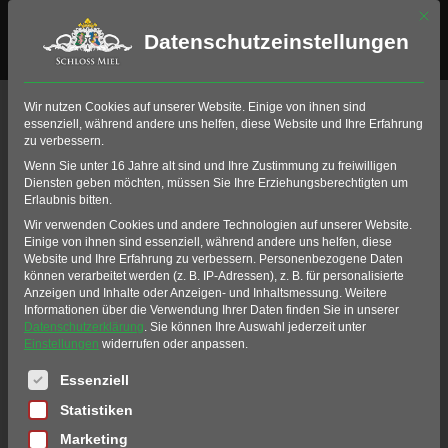
Mit di
Datenschutzeinstellungen
Ergebnisse
Wir nutzen Cookies auf unserer Website. Einige von ihnen sind
essenziell, während andere uns helfen, diese Website und Ihre Erfahrung
Home
Golf
Golf-Club Schloss Miel
zu verbessern.
Mannschaften/Teams
Ergebnisse
Wenn Sie unter 16 Jahre alt sind und Ihre Zustimmung zu freiwilligen
Diensten geben möchten, müssen Sie Ihre Erziehungsberechtigten um
Erlaubnis bitten.
ERGEBNIS ÜBERISCHT
Wir verwenden Cookies und andere Technologien auf unserer Website.
Einige von ihnen sind essenziell, während andere uns helfen, diese
Auf dieser Seite finden Sie eine Übersicht
Website und Ihre Erfahrung zu verbessern.
Personenbezogene Daten
können verarbeitet werden (z. B. IP-Adressen), z. B. für personalisierte
der Ergebnisse der jeweiligen Mannschaft.
Anzeigen und Inhalte oder Anzeigen- und Inhaltsmessung.
Weitere
Informationen über die Verwendung Ihrer Daten finden Sie in unserer
Datenschutzerklärung
.
Sie können Ihre Auswahl jederzeit unter
Einstellungen
widerrufen oder anpassen.
2025
Es folgt eine Liste der Service-Gruppen, für die eine Einwil
Essenziell
Statistiken
DGL Gruppenliga Herren (Gruppe 12)
Marketing