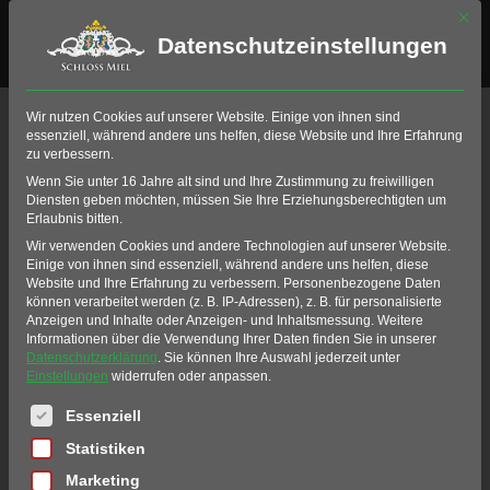
Mit di
Datenschutzeinstellungen
News
Wir nutzen Cookies auf unserer Website. Einige von ihnen sind
essenziell, während andere uns helfen, diese Website und Ihre Erfahrung
zu verbessern.
Home
Golf
Golf-Club Schloss Miel
Wenn Sie unter 16 Jahre alt sind und Ihre Zustimmung zu freiwilligen
Mannschaften/Teams
Mannschaften News
Diensten geben möchten, müssen Sie Ihre Erziehungsberechtigten um
Erlaubnis bitten.
Der News-Bereich der
Wir verwenden Cookies und andere Technologien auf unserer Website.
Einige von ihnen sind essenziell, während andere uns helfen, diese
Mannschaften
Website und Ihre Erfahrung zu verbessern.
Personenbezogene Daten
können verarbeitet werden (z. B. IP-Adressen), z. B. für personalisierte
Anzeigen und Inhalte oder Anzeigen- und Inhaltsmessung.
Weitere
Willkommen in unserem Mannschaften
Informationen über die Verwendung Ihrer Daten finden Sie in unserer
Datenschutzerklärung
.
Sie können Ihre Auswahl jederzeit unter
News-Bereich.
Einstellungen
widerrufen oder anpassen.
Es folgt eine Liste der Service-Gruppen, für die eine Einwil
Bleiben Sie auf dem Laufenden und
Essenziell
verpassen Sie keine Neuigkeiten der
Statistiken
Mannschaften!
Marketing