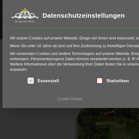
Datenschutzeinstellungen
Schloss Miel
Golf
HIO Fitting
Wir nutzen Cookies auf unserer Website. Einige von ihnen sind essenziell, 
Bahn 13
Wenn Sie unter 16 Jahre alt sind und Ihre Zustimmung zu freiwilligen Diens
Wir verwenden Cookies und andere Technologien auf unserer Website. Einige
Home
Golf
Golfanlage
Golfbahnen
Bahn 1
verbessern.
Personenbezogene Daten können verarbeitet werden (z. B. IP-Adr
Weitere Informationen über die Verwendung Ihrer Daten finden Sie in unser
anpassen.
Es folgt eine Liste der Service-Gruppen, für die eine Einwi
Essenziell
Statistiken
Cookie-Details