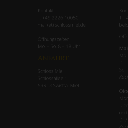
Kontakt:
Kont
T:
+49 2226 10050
T:
+
mail (at) schlossmiel.de
beld
Öffn
Öffnungszeiten:
Mo. – So. 8 – 18 Uhr
Mai
Mo. 
Anfahrt
Di. 
So.-
Schloss Miel
Küc
Schlossallee 1
53913 Swisttal-Miel
Okt
Mon
Dien
und
Di. 
Küc