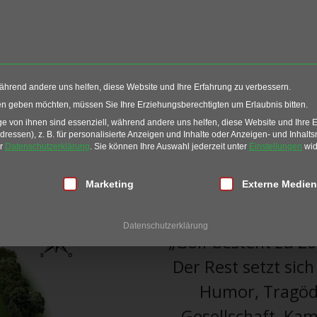
Events
Restaurant
G
während andere uns helfen, diese Website und Ihre Erfahrung zu verbessern.
ten geben möchten, müssen Sie Ihre Erziehungsberechtigten um Erlaubnis bitten.
 von ihnen sind essenziell, während andere uns helfen, diese Website und Ihre 
3
essen), z. B. für personalisierte Anzeigen und Inhalte oder Anzeigen- und Inhalt
er
Datenschutzerklärung
.
Sie können Ihre Auswahl jederzeit unter
Einstellungen
wid
Bahn 13
lligung erteilt werden kann. Die erste Service-Gruppe ist essen
Marketing
Externe Medien
DÜNENLANDS
Datenschutzerklärung
„Golf besteht zu 2
Der Rest setzt sic
Humor, Tragöd
Gesellschaft, Kam