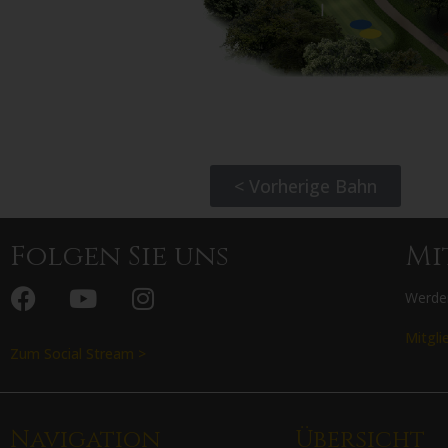
< Vorherige Bahn
Folgen Sie uns
Mi
Werden
Mitgli
Zum Social Stream >
Navigation
Übersicht