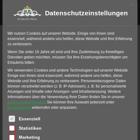
Mit di
Datenschutzeinstellungen
Wir nutzen Cookies auf unserer Website. Einige von ihnen sind
essenziell, während andere uns helfen, diese Website und Ihre Erfahrung
zu verbessern.
Wenn Sie unter 16 Jahre alt sind und Ihre Zustimmung zu freiwilligen
Diensten geben möchten, müssen Sie Ihre Erziehungsberechtigten um
Erlaubnis bitten.
Wir verwenden Cookies und andere Technologien auf unserer Website.
Bahn 3
Einige von ihnen sind essenziell, während andere uns helfen, diese
Website und Ihre Erfahrung zu verbessern.
Personenbezogene Daten
können verarbeitet werden (z. B. IP-Adressen), z. B. für personalisierte
Anzeigen und Inhalte oder Anzeigen- und Inhaltsmessung.
Weitere
Informationen über die Verwendung Ihrer Daten finden Sie in unserer
Datenschutzerklärung
.
Sie können Ihre Auswahl jederzeit unter
Einstellungen
widerrufen oder anpassen.
Es folgt eine Liste der Service-Gruppen, für die eine Einwil
Essenziell
Statistiken
Home
Golf
Golfanlage
Golfbahnen
Bahn 3
Marketing