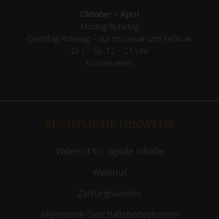
Schlossallee 1
53913 Swisttal-Miel
Restaurant
Kontakt:
T:
+49 2226 9078807
belderbusch (at) schlossmiel.de
Öffnungszeiten:
Mai – September
Mo. 12 – 21 Uhr | Kleine Karte
Di. – Sa. 12 – 21 Uhr
So.- & Feiertags
10 – 21 Uhr
Küchenzeiten