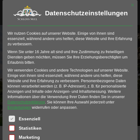
Mit di
Datenschutzeinstellungen
Wir nutzen Cookies auf unserer Website. Einige von ihnen sind
essenziell, während andere uns helfen, diese Website und Ihre Erfahrung
zu verbessern.
Wenn Sie unter 16 Jahre alt sind und Ihre Zustimmung zu freiwilligen
Diensten geben möchten, müssen Sie Ihre Erziehungsberechtigten um
Erlaubnis bitten.
Wir verwenden Cookies und andere Technologien auf unserer Website.
Testevent
Einige von ihnen sind essenziell, während andere uns helfen, diese
Website und Ihre Erfahrung zu verbessern.
Personenbezogene Daten
können verarbeitet werden (z. B. IP-Adressen), z. B. für personalisierte
Anzeigen und Inhalte oder Anzeigen- und Inhaltsmessung.
Weitere
Informationen über die Verwendung Ihrer Daten finden Sie in unserer
Datenschutzerklärung
.
Sie können Ihre Auswahl jederzeit unter
Einstellungen
widerrufen oder anpassen.
Es folgt eine Liste der Service-Gruppen, für die eine Einwil
Essenziell
Statistiken
Home
miel-event
Testevent
Marketing