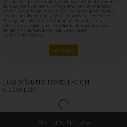
Ich stimme zu, dass meine Angaben aus dem Kontaktformular
s
zur Beantwortung meiner Anfrage erhoben und verarbeitet
M
werden. Die erhobenen Daten werden nach abgeschlossener
i
Bearbeitung der Anfrage gelöscht. Hinweis: Sie können Ihre
e
Einwilligung jederzeit per E-Mail unter
datenschutz (at)
l
schlossmiel.de
widerrufen. Detaillierte Informationen zum
N
Umgang mit Nutzerdaten finden Sie in unserer
e
Datenschutzerklärung
.
w
s
Senden >
l
e
t
t
e
r
Das könnte Ihnen auch
A
gefallen
n
m
e
l
d
u
n
g