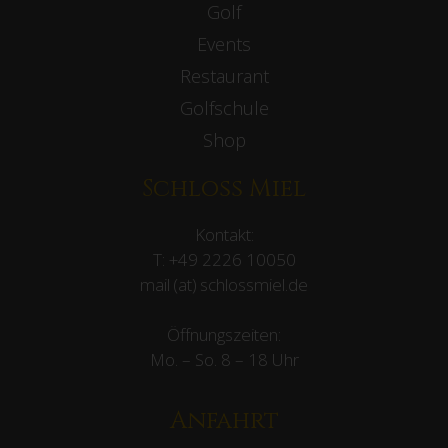
Navigation
Kontakt
Neuigkeiten
Presse & Downloads
Karriere
Stromtankstelle
Wohnmobilstellplatz
Gerätevermietung
Heißwasser Unkrautvernichtung
Übersicht
Schloss Miel
Golf