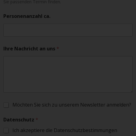
Sie passenden Termin finden.
Personenanzahl ca.
Ihre Nachricht an uns
*
S
Möchten Sie sich zu unserem Newsletter anmelden?
c
h
Datenschutz
*
l
o
Ich akzeptiere die Datenschutzbestimmungen
s