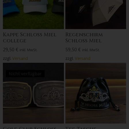
Kappe Schloss Miel
Regenschirm
college
Schloss Miel
29,50
€
59,50
€
inkl. MwSt.
inkl. MwSt.
zzgl.
Versand
zzgl.
Versand
Nicht verfügbar