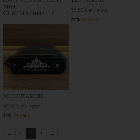
Golf-Club Schloss
Tee-Tasche
Miel
19,50
€
inkl. MwSt.
Gürtelschnalle
zzgl.
Versand
Schuhtasche
59,50
€
inkl. MwSt.
zzgl.
Versand
←
1
2
3
→