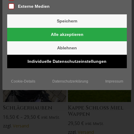
Externe Medien
10–18 von 21
Ergebnissen werden
Speichern
angezeigt
Alle akzeptieren
Ablehnen
Individuelle Datenschutzeinstellungen
Cookie-Details
Datenschutzerklärung
Impressum
Schlägerhauben
Kappe Schloss Miel
Wappen
16,50
€
–
29,50
€
inkl. MwSt.
29,50
€
inkl. MwSt.
zzgl.
Versand
zzgl.
Versand