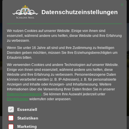
Mit di
Datenschutzeinstellungen
Wir nutzen Cookies auf unserer Website. Einige von ihnen sind
essenziell, während andere uns helfen, diese Website und Ihre Erfahrung
zu verbessern.
Wenn Sie unter 16 Jahre alt sind und Ihre Zustimmung zu freiwilligen
Diensten geben möchten, müssen Sie Ihre Erziehungsberechtigten um
Erlaubnis bitten.
Wir verwenden Cookies und andere Technologien auf unserer Website.
Alle Produkte
Einige von ihnen sind essenziell, während andere uns helfen, diese
Website und Ihre Erfahrung zu verbessern.
Personenbezogene Daten
können verarbeitet werden (z. B. IP-Adressen), z. B. für personalisierte
Anzeigen und Inhalte oder Anzeigen- und Inhaltsmessung.
Weitere
Informationen über die Verwendung Ihrer Daten finden Sie in unserer
Datenschutzerklärung
.
Sie können Ihre Auswahl jederzeit unter
Einstellungen
widerrufen oder anpassen.
Es folgt eine Liste der Service-Gruppen, für die eine Einwil
Essenziell
Statistiken
Home
Produkte
Alle Produkte
Marketing