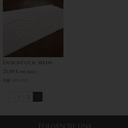
Duschtuch, weiß
25,99
€
inkl. MwSt.
zzgl.
Versand
←
1
2
3
Folgen Sie uns