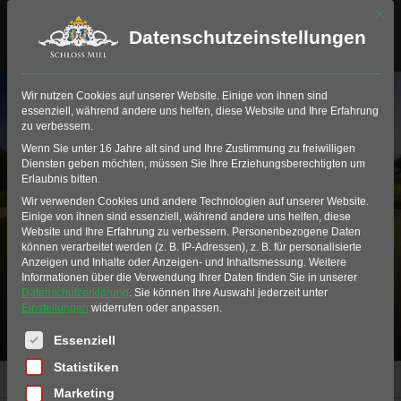
Mit di
Datenschutzeinstellungen
Wir nutzen Cookies auf unserer Website. Einige von ihnen sind
essenziell, während andere uns helfen, diese Website und Ihre Erfahrung
zu verbessern.
Wenn Sie unter 16 Jahre alt sind und Ihre Zustimmung zu freiwilligen
Diensten geben möchten, müssen Sie Ihre Erziehungsberechtigten um
Erlaubnis bitten.
Wir verwenden Cookies und andere Technologien auf unserer Website.
Alle Produkte
Einige von ihnen sind essenziell, während andere uns helfen, diese
Website und Ihre Erfahrung zu verbessern.
Personenbezogene Daten
können verarbeitet werden (z. B. IP-Adressen), z. B. für personalisierte
Anzeigen und Inhalte oder Anzeigen- und Inhaltsmessung.
Weitere
Informationen über die Verwendung Ihrer Daten finden Sie in unserer
Datenschutzerklärung
.
Sie können Ihre Auswahl jederzeit unter
Einstellungen
widerrufen oder anpassen.
Es folgt eine Liste der Service-Gruppen, für die eine Einwil
Essenziell
Statistiken
Home
Produkte
Alle Produkte
Marketing