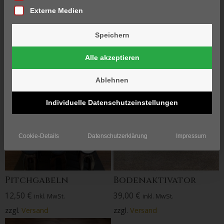
Externe Medien
19–21 von 21
Ergebnissen werden
Speichern
angezeigt
Alle akzeptieren
Ablehnen
Individuelle Datenschutzeinstellungen
Cookie-Details
Datenschutzerklärung
Impressum
Pitchgabeln
Bodenaktivator
12,50
€
39,00
€
inkl. MwSt.
inkl. MwSt.
zzgl.
Versand
zzgl.
Versand