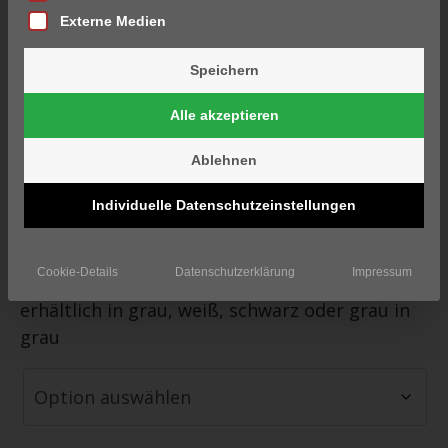
Externe Medien
Speichern
Alle akzeptieren
Bag Handtuch
Ablehnen
19,50
€
inkl. MwSt.
Individuelle Datenschutzeinstellungen
zzgl.
Versand
SKU:
N/A
Cookie-Details
Datenschutzerklärung
Impressum
Bag Handtücher mit Schloss Miel Logo;
erhältlich in grau, weiß, schwarz oder grau in
grau