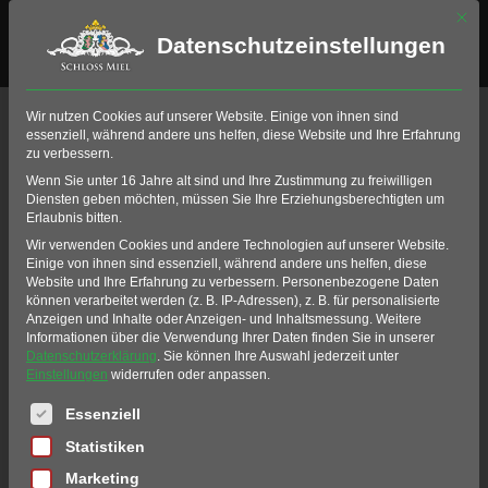
Mit di
Datenschutzeinstellungen
HAUPTGERICHTE
Wir nutzen Cookies auf unserer Website. Einige von ihnen sind
essenziell, während andere uns helfen, diese Website und Ihre Erfahrung
zu verbessern.
Wenn Sie unter 16 Jahre alt sind und Ihre Zustimmung zu freiwilligen
Spargelsüppchen mit
Diensten geben möchten, müssen Sie Ihre Erziehungsberechtigten um
Mascarpone
Erlaubnis bitten.
Wir verwenden Cookies und andere Technologien auf unserer Website.
Einige von ihnen sind essenziell, während andere uns helfen, diese
Portion Bornheimer Spargel
Website und Ihre Erfahrung zu verbessern.
Personenbezogene Daten
können verarbeitet werden (z. B. IP-Adressen), z. B. für personalisierte
an neuen Kartoffeln mit Butter oder
Anzeigen und Inhalte oder Anzeigen- und Inhaltsmessung.
Weitere
Sauce Hollandaise
Informationen über die Verwendung Ihrer Daten finden Sie in unserer
Datenschutzerklärung
.
Sie können Ihre Auswahl jederzeit unter
Einstellungen
widerrufen oder anpassen.
Spaghetti mit grünem und
Es folgt eine Liste der Service-Gruppen, für die eine Einwil
Essenziell
weißem Spargel, Kirschtomaten,
Statistiken
Bärlauch und Parmesan
Marketing