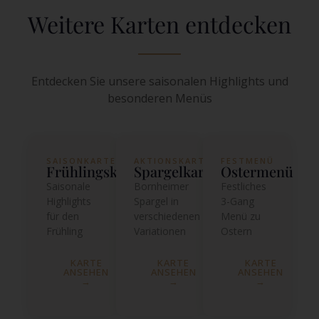
Weitere Karten entdecken
Entdecken Sie unsere saisonalen Highlights und
besonderen Menüs
SAISONKARTE
AKTIONSKARTE
FESTMENÜ
Frühlingskarte
Spargelkarte
Ostermenü
Saisonale
Bornheimer
Festliches
Highlights
Spargel in
3-Gang
für den
verschiedenen
Menü zu
Frühling
Variationen
Ostern
KARTE
KARTE
KARTE
ANSEHEN
ANSEHEN
ANSEHEN
→
→
→