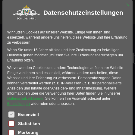
Mit di
Datenschutzeinstellungen
Wir nutzen Cookies auf unserer Website. Einige von ihnen sind
essenziell, während andere uns helfen, diese Website und Ihre Erfahrung
zu verbessern.
✦ HAUPTSPEISEKARTE · RESTAURANT ✦
Champagnerkar
Wenn Sie unter 16 Jahre alt sind und Ihre Zustimmung zu freiwilligen
Diensten geben möchten, müssen Sie Ihre Erziehungsberechtigten um
Erlaubnis bitten.
Wir verwenden Cookies und andere Technologien auf unserer Website.
Einige von ihnen sind essenziell, während andere uns helfen, diese
Website und Ihre Erfahrung zu verbessern.
Personenbezogene Daten
Entdecken Sie unsere kulinarischen Kreationen
können verarbeitet werden (z. B. IP-Adressen), z. B. für personalisierte
im Restaurant Graf Belderbusch auf Schloss Miel
Anzeigen und Inhalte oder Anzeigen- und Inhaltsmessung.
Weitere
Informationen über die Verwendung Ihrer Daten finden Sie in unserer
Datenschutzerklärung
.
Sie können Ihre Auswahl jederzeit unter
Einstellungen
widerrufen oder anpassen.
Es folgt eine Liste der Service-Gruppen, für die eine Einwil
Essenziell
Statistiken
Marketing