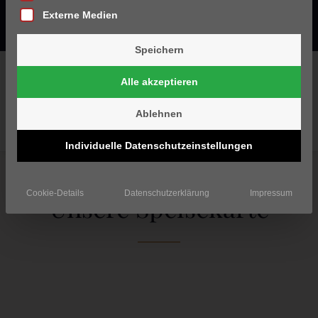
Externe Medien
Speichern
VORSPEISEN
SUPPEN
FLAMMKUCHEN
Alle akzeptieren
HAUPTGERICHTE
DESSERTS
Ablehnen
KINDERKARTE
WEINE
Individuelle Datenschutzeinstellungen
Cookie-Details
Datenschutzerklärung
Impressum
Unsere Speisekarte