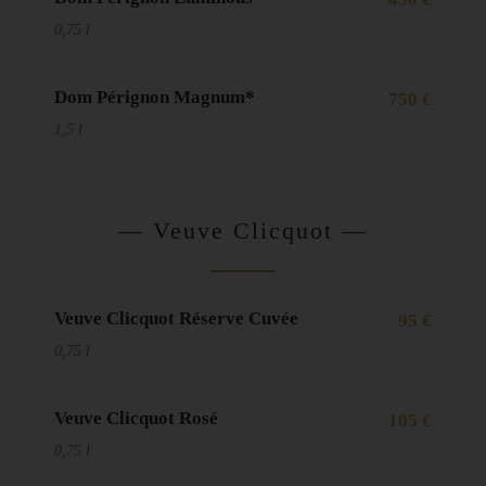
0,75 l
Dom Pérignon Magnum*
750 €
1,5 l
— Veuve Clicquot —
Veuve Clicquot Réserve Cuvée
95 €
0,75 l
Veuve Clicquot Rosé
105 €
0,75 l