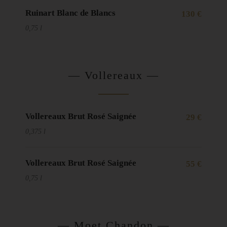
Ruinart Blanc de Blancs
130 €
0,75 l
— Vollereaux —
Vollereaux Brut Rosé Saignée
29 €
0,375 l
Vollereaux Brut Rosé Saignée
55 €
0,75 l
— Moet Chandon —