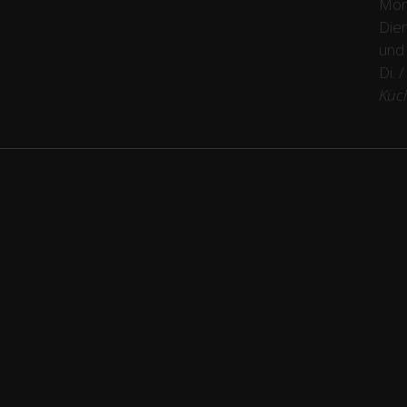
Mon
Dien
und
Di. 
Küc