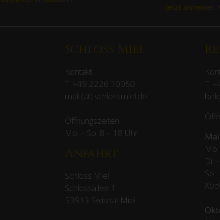
Jetzt anmelden 
Schloss Miel
Re
Kontakt:
Kont
T:
+49 2226 10050
T:
+
mail (at) schlossmiel.de
beld
Öffn
Öffnungszeiten:
Mo. – So. 8 – 18 Uhr
Mai
Mo. 
Anfahrt
Di. 
So.-
Schloss Miel
Küc
Schlossallee 1
53913 Swisttal-Miel
Okt