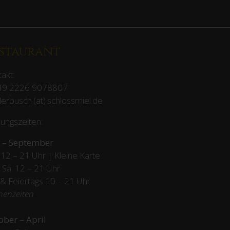
>
staurant
akt:
49 2226 9078807
erbusch (at) schlossmiel.de
ungszeiten:
 – September
12 – 21 Uhr | Kleine Karte
– Sa. 12 – 21 Uhr
 & Feiertags
10 – 21 Uhr
henzeiten
ober – April