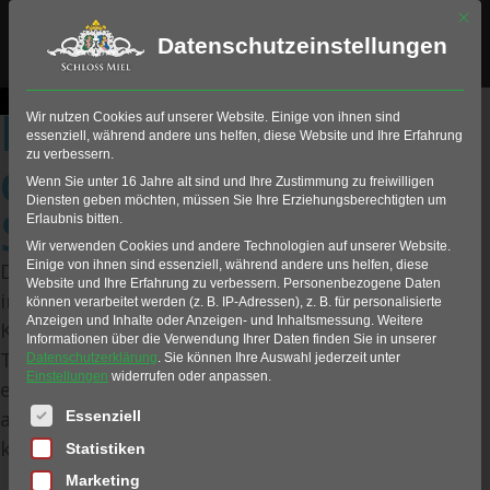
Mit di
Datenschutzeinstellungen
Platzreifekurs in
Wir nutzen Cookies auf unserer Website. Einige von ihnen sind
essenziell, während andere uns helfen, diese Website und Ihre Erfahrung
zu verbessern.
der Golfschule
Wenn Sie unter 16 Jahre alt sind und Ihre Zustimmung zu freiwilligen
Diensten geben möchten, müssen Sie Ihre Erziehungsberechtigten um
Schloss Miel
Erlaubnis bitten.
Wir verwenden Cookies und andere Technologien auf unserer Website.
Einige von ihnen sind essenziell, während andere uns helfen, diese
Der Platzreifekurs auf Schloss Miel ist Ihr Einstieg
Website und Ihre Erfahrung zu verbessern.
Personenbezogene Daten
in die Welt des Golfsports. In kompakten
können verarbeitet werden (z. B. IP-Adressen), z. B. für personalisierte
Anzeigen und Inhalte oder Anzeigen- und Inhaltsmessung.
Weitere
Kurseinheiten lernen Sie alle Grundlagen – von der
Informationen über die Verwendung Ihrer Daten finden Sie in unserer
Technik über die Regeln bis zur Etikette – und
Datenschutzerklärung
.
Sie können Ihre Auswahl jederzeit unter
Einstellungen
widerrufen oder anpassen.
erhalten am Ende Ihre Platzerlaubnis, mit der Sie
Es folgt eine Liste der Service-Gruppen, für die eine Einwil
auf Golfplätzen in ganz Deutschland spielen
Essenziell
können.
Statistiken
Marketing
Erfahren Sie mehr >