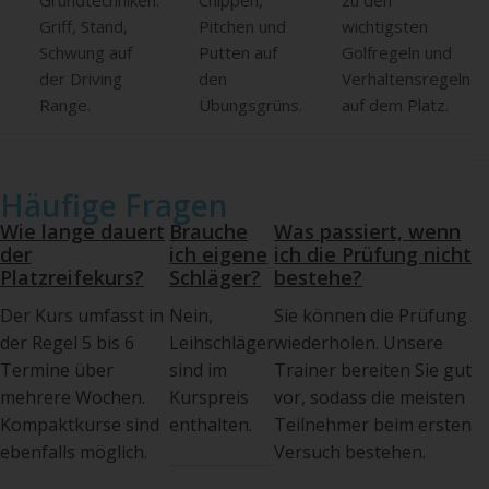
Grundtechniken:
Chippen,
zu den
Griff, Stand,
Pitchen und
wichtigsten
Schwung auf
Putten auf
Golfregeln und
der Driving
den
Verhaltensregeln
Range.
Übungsgrüns.
auf dem Platz.
Häufige Fragen
Wie lange dauert
Brauche
Was passiert, wenn
der
ich eigene
ich die Prüfung nicht
Platzreifekurs?
Schläger?
bestehe?
Der Kurs umfasst in
Nein,
Sie können die Prüfung
der Regel 5 bis 6
Leihschläger
wiederholen. Unsere
Termine über
sind im
Trainer bereiten Sie gut
mehrere Wochen.
Kurspreis
vor, sodass die meisten
Kompaktkurse sind
enthalten.
Teilnehmer beim ersten
ebenfalls möglich.
Versuch bestehen.