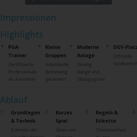
Impressionen
Highlights
✦
✦
✦
✦
PGA-
Kleine
Moderne
DGV-Plat
Trainer
Gruppen
Anlage
Offizielle
Spielberec
Zertifizierte
Individuelle
Driving
Professionals
Betreuung
Range und
als Kursleiter
garantiert
Übungsgrüns
Ablauf
1
2
3
4
Grundlagen
Kurzes
Regeln &
& Technik
Spiel
Etikette
Erlernen der
Üben von
Theorieeinheit