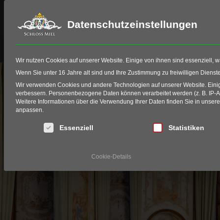
Datenschutzeinstellungen
Schloss Miel
Golf
HIO Fitting
Wir nutzen Cookies auf unserer Website. Einige von ihnen sind essenziell, 
Wenn Sie unter 16 Jahre alt sind und Ihre Zustimmung zu freiwilligen Diens
Wir verwenden Cookies und andere Technologien auf unserer Website. Einige
Z
verbessern.
Personenbezogene Daten können verarbeitet werden (z. B. IP-Adr
Weitere Informationen über die Verwendung Ihrer Daten finden Sie in unser
anpassen.
Es folgt eine Liste der Service-Gruppen, für die eine Einwi
Essenziell
Statistiken
Cookie-Details