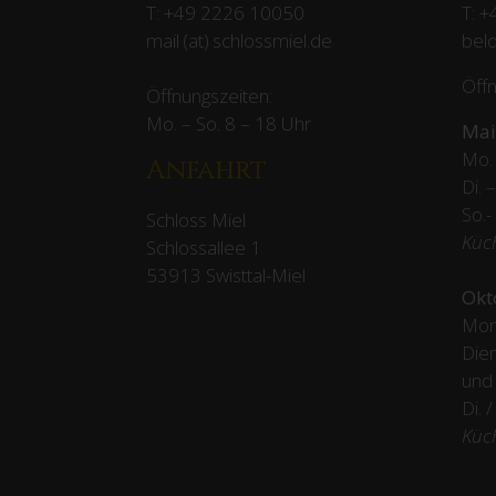
T:
+49 2226 10050
T:
+
mail (at) schlossmiel.de
beld
Öffn
Öffnungszeiten:
Mo. – So. 8 – 18 Uhr
Mai
Mo. 
Anfahrt
Di. 
So.-
Schloss Miel
Küc
Schlossallee 1
53913 Swisttal-Miel
Okt
Mon
Dien
und
Di. 
Küc