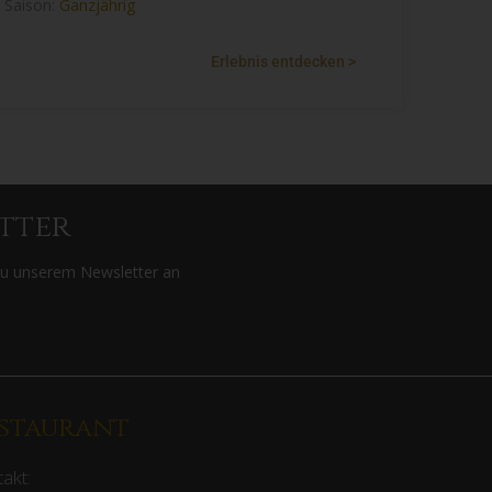
Saison:
Ganzjährig
Erlebnis entdecken >
tter
zu unserem Newsletter an
>
staurant
akt: