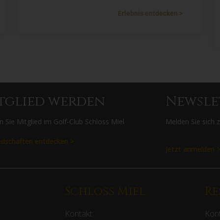
Erlebnis entdecken >
tglied werden
Newsle
 Sie Mitglied im Golf-Club Schloss Miel
Melden Sie sich 
edschaften entdecken >
Jetzt anmelden 
Schloss Miel
Re
Kontakt:
Kont