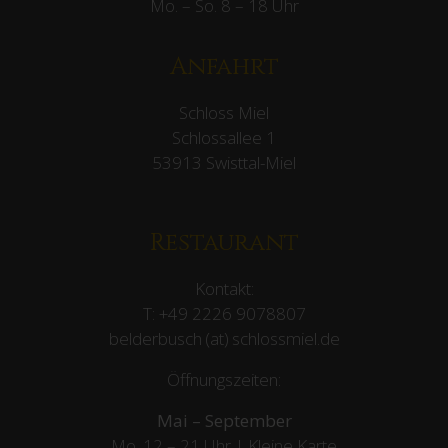
Mo. – So. 8 – 18 Uhr
Anfahrt
Schloss Miel
Schlossallee 1
53913 Swisttal-Miel
Restaurant
Kontakt:
T:
+49 2226 9078807
belderbusch (at) schlossmiel.de
Öffnungszeiten:
Mai – September
Mo. 12 – 21 Uhr | Kleine Karte