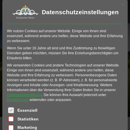
Mit di
Datenschutzeinstellungen
Wir nutzen Cookies auf unserer Website. Einige von ihnen sind
essenziell, während andere uns helfen, diese Website und Ihre Erfahrung
zu verbessern.
Wenn Sie unter 16 Jahre alt sind und Ihre Zustimmung zu freiwilligen
Diensten geben möchten, müssen Sie Ihre Erziehungsberechtigten um
Erlaubnis bitten.
Wir verwenden Cookies und andere Technologien auf unserer Website.
Alle Produkte
Einige von ihnen sind essenziell, während andere uns helfen, diese
Website und Ihre Erfahrung zu verbessern.
Personenbezogene Daten
können verarbeitet werden (z. B. IP-Adressen), z. B. für personalisierte
Anzeigen und Inhalte oder Anzeigen- und Inhaltsmessung.
Weitere
Informationen über die Verwendung Ihrer Daten finden Sie in unserer
Datenschutzerklärung
.
Sie können Ihre Auswahl jederzeit unter
Einstellungen
widerrufen oder anpassen.
Es folgt eine Liste der Service-Gruppen, für die eine Einwil
Essenziell
Statistiken
Home
Produkte
Alle Produkte
Marketing