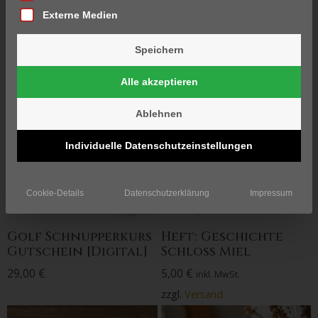
Externe Medien
1–9 von 21 Ergebnissen
werden angezeigt
Speichern
Alle akzeptieren
Ablehnen
Individuelle Datenschutzeinstellungen
Cookie-Details
Datenschutzerklärung
Impressum
Golf Schnupperkurs
Heft: Geschichte
Gutschein [Digital]
Schloss Miel
29,00
€
5,00
€
inkl. MwSt.
zzgl.
Versand