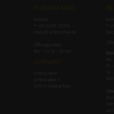
Schloss Miel
Re
Kontakt:
Kont
T:
+49 2226 10050
T:
+
mail (at) schlossmiel.de
beld
Öffn
Öffnungszeiten:
Mo. – So. 8 – 18 Uhr
Mai
Mo. 
Anfahrt
Di. 
So.-
Schloss Miel
Küc
Schlossallee 1
53913 Swisttal-Miel
Okt
Mon
Dien
und