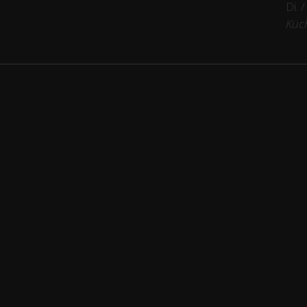
Di. 
Küc