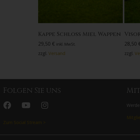
Kappe Schloss Miel Wappen
Visor
29,50
€
28,50
inkl. MwSt.
zzgl.
Versand
zzgl.
Ve
Folgen Sie uns
Mi
Werden
Mitgli
Zum Social Stream >