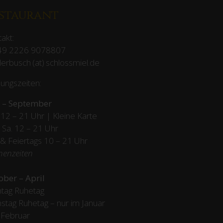
staurant
akt:
49 2226 9078807
erbusch (at) schlossmiel.de
ungszeiten:
 – September
12 – 21 Uhr | Kleine Karte
– Sa. 12 – 21 Uhr
 & Feiertags
10 – 21 Uhr
henzeiten
ober – April
tag Ruhetag
stag Ruhetag – nur im Januar
 Februar