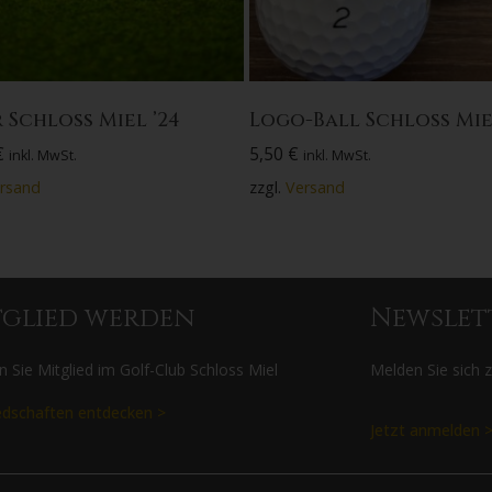
 Schloss Miel ’24
Logo-Ball Schloss Mie
€
5,50
€
inkl. MwSt.
inkl. MwSt.
rsand
zzgl.
Versand
tglied werden
Newslet
 Sie Mitglied im Golf-Club Schloss Miel
Melden Sie sich 
edschaften entdecken >
Jetzt anmelden 