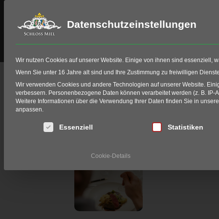
Datenschutzeinstellungen
Schloss Miel
Golf
HIO Fitting
Wir nutzen Cookies auf unserer Website. Einige von ihnen sind essenziell, 
Wenn Sie unter 16 Jahre alt sind und Ihre Zustimmung zu freiwilligen Diens
MÄRZ, 2026
Wir verwenden Cookies und andere Technologien auf unserer Website. Einige
verbessern.
Personenbezogene Daten können verarbeitet werden (z. B. IP-Adr
Weitere Informationen über die Verwendung Ihrer Daten finden Sie in unser
CHÂTEAU CU
anpassen.
Es folgt eine Liste der Service-Gruppen, für die eine Einwi
Essenziell
Statistiken
DO
TORRES MEET
12
Cookie-Details
MÄR