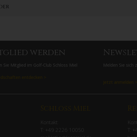
DER
tglied werden
Newsle
 Sie Mitglied im Golf-Club Schloss Miel
Melden Sie sich 
edschaften entdecken >
Jetzt anmelden 
Schloss Miel
Re
Kontakt:
Kont
T:
+49 2226 10050
T:
+