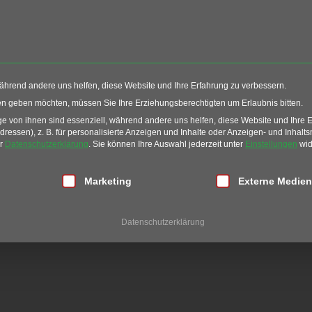
Events
Restaurant
G
während andere uns helfen, diese Website und Ihre Erfahrung zu verbessern.
ten geben möchten, müssen Sie Ihre Erziehungsberechtigten um Erlaubnis bitten.
 von ihnen sind essenziell, während andere uns helfen, diese Website und Ihre 
essen), z. B. für personalisierte Anzeigen und Inhalte oder Anzeigen- und Inhalt
er
Datenschutzerklärung
.
Sie können Ihre Auswahl jederzeit unter
Einstellungen
wid
LINAIRE
lligung erteilt werden kann. Die erste Service-Gruppe ist essen
Marketing
Externe Medien
S SCHLOSS MIEL
Datenschutzerklärung