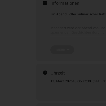
Informationen
Ein Abend voller kulinarischer Raf
Moderiert wird der Abend von u
spannenden Geschichten durch die
Weitere Informationen unter:
MEHR
https://www.schlossmiel.de/chatea
Uhrzeit
12. März 2026
18:00
-
22:30
(GMT+00