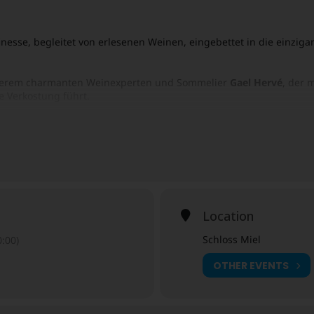
finesse, begleitet von erlesenen Weinen, eingebettet in die einzig
nserem charmanten Weinexperten und Sommelier
Gael Hervé
, der 
 Verkostung führt.
u-culinaire/
Location
Schloss Miel
:00)
OTHER EVENTS