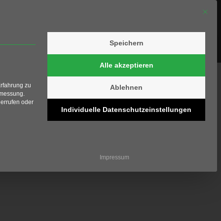
Mit die
Speichern
olfschule
Shop
Kontakt
Alle akzeptieren
Erfahrung zu
Ablehnen
smessung.
errufen oder
Individuelle Datenschutzeinstellungen
ziell und kann nicht abgewählt werden.
Impressum